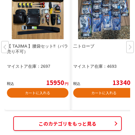
【 TAJIMA 】腰袋セット‼️（バラ
二トローブ
売り不可）
マイストア在庫：
2697
マイストア在庫：
4693
15950
13340
税込
円
税込
円
カートに入れる
カートに入れる
このカテゴリをもっと見る