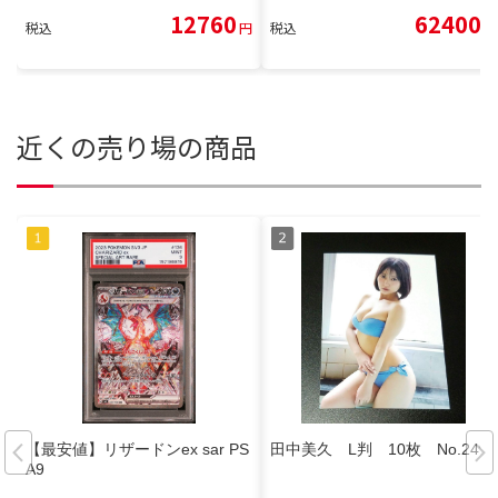
12760
62400
税込
円
税込
円
近くの売り場の商品
【最安値】リザードンex sar PS
田中美久 L判 10枚 No.249
A9