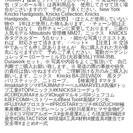
包（ダンボール等）は再利用品を 使用してさせて頂く場
合がございますので 予めご了承ください。New York
Knicks Hardgoods, Knicks Collection, Knicks
Hardgoods。 【商品の状態】・ほとんど使用していない
物や 1年ほど使用した物もあります。・チェーン部は正
規品ではなく 自作チェーンに変更しております。三菱の
人気モデル Mitsubishi 管理機 MM27。ニックス KNICKS
赤タグホルダー 5点セット。・細かな写真リクエストあ
れば 対応させて頂きます。・ペット× 【注意】※ 交渉
中であっても申し訳ありませんが 先に購入された方が優
先になりますので 予めご了承ください。電動ガーデンシ
ュレッダー (ローラーミル刃) (大容量55L) YRM-35B。
Durawork セット。※ 写真や内容をよくご覧頂いて 自己
判断でご購入お願い致します。※ 発送の際の事故や紛失
の責任は負いかねますので ご理解頂ける方のみご購入お
願いします。ニックス Knicks BA-201VADX 黒タグ
バリスティック。二トローブ。 【検索用】#マキタ
#makita#タジマ#TAJIMA#マーベル#MARVEL#高儀#トッ
プ工業#TOP#ニックス#KNICKS#コーデュラ
#CORDURA#オルグ#Orug#マルキン印#ジェフコム
#JEFCOM#ベストツール#Best Tool#基陽#フジ矢
#FUJIYA#プロスター#PROSTAR#コヅチ#KOZUCHI#極
東産機#三共コーポレーション#好川産業#ヒマサ金物#フ
ジタ#コマ印#アルボース#金井産業#ふくろ倶楽部#極匠#
鳶壱#DBLTACT#SK II#現場#工具#材料#腰道具#腰当て#
安全帯#まとめ#一式