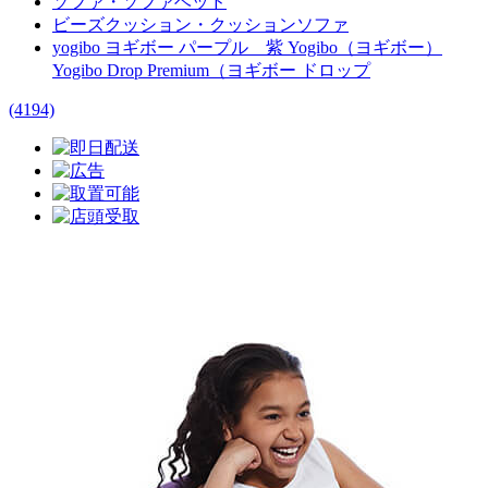
ソファ・ソファベッド
ビーズクッション・クッションソファ
yogibo ヨギボー パープル 紫 Yogibo（ヨギボー）
Yogibo Drop Premium（ヨギボー ドロップ
(4194)