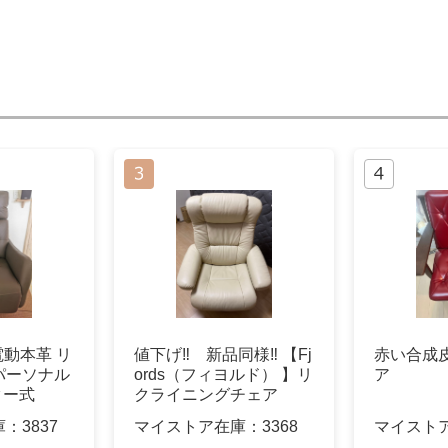
 電動本革 リ
値下げ‼︎ 新品同様‼︎ 【Fj
赤い合成
パーソナル
ords（フィヨルド） 】リ
ア
ター式
クライニングチェア
庫：
3837
マイストア在庫：
3368
マイスト