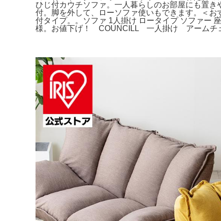
ひじ付カウチソファ。一人暮らしのお部屋にも置き
付。脚を外して、ローソファ使いもできます。＜お
付タイプ。。ソファ 1人掛け ロータイプ ソファー 座
様。お値下げ！ COUNCILL 一人掛け アー