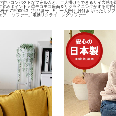
やすいコンパクトなフォルムと、二人掛けもできるサイズ感を
すすめポイント＞◎モコモコ座面＆リクライニングがする肘掛
椅子 71500043（商品番号：5。一人掛け 肘付き ゆったりソフ
ムチェア ソファー。電動リクライニングソファー