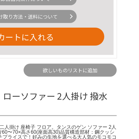
け取り方法・送料について
カートに入れる
欲しいものリストに追加
ローソファー 2人掛け 撥水
 二人掛け 座椅子 フロア。タンスのゲン ソファー 2人
60〜70×高さ60(座面高30)品質構造部材：鋼クッシ
チプライスで！好みの生地を選べる大人気のモコモコ