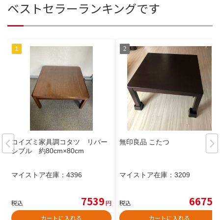
ベストセラーランキングです
コイズミ家具調コタツ リバー
無印良品 こたつ
シブル 約80cm×80cm
マイストア在庫：
4396
マイストア在庫：
3209
7539
6675
税込
円
税込
円
カートに入れる
カートに入れる