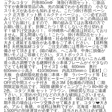
ュアルコタツ 円形80cmΦ 薄掛け布団セット。〇新品
ですが倉庫保管品の為、光の加減でわかる程度の 小さな
スリキズがあるかも知れません。こたつ掛け布団 ベーシ
ック 正方形 ドット柄 ミルクティベージュ。◇◇必ずお読
みください◇◇【配送についてのご注意】※この商品は箱
入りでお届けしますので、 脚の組み立てはお客様の方で
お願い致します。折脚こたつ！早くしないと売り切れま
す！値下げ交渉あり！。※沖縄県への配送は対応しており
ません。質も間違いなし！こたつ、掛け布団2点セット。
※宅配便は天候・交通事情・社会情勢などにより、配達が
大きく遅延する場合がある事をご了承ください。【送料無
料】天然無垢材コタツ ご注文の際には専用ページをご準
備させて頂きます。(箱の破れ、へこみ等、中身に損傷が
無いモノはご容赦ください。ダストボックスミニ
［DBN/DCN］ | イナバ物置。☆天板は丈夫なハニカム構
造☆高さ調整できる継脚付き☆本体フレームがイゲタなの
でとても軽量です。【サイズ】☆幅 600mm 奥行
600mm☆☆高さ 410/360mm 内高335mm☆【素材】〇
天板 合成樹脂化粧合板〇本体・脚 ラバーウッド等【ヒ
ーター】〇300W 石英管ヒーター〇コード袋打ちON・
OFF式中間スイッチ付き 長さ3M【低価格の理由】〇期
間限定販売品です。3段階 継脚ダイニングこたつ 80×80 全
2色。コタツ 天板 セット ブラウン。(神経質な方はご遠慮
下さい。)〇割れや欠けなどの大きな破損はございません
＜検査済＞【備考】〇ヒーター点検済 保証1年あり〇初
期不良の場合はパーツ交換させて戴きます。コタツ❤️大き
め。アルミ 角膳。※送料は無料ですが、北海道・離島は
1,500円の別途運賃が必要です。 該当される方は必ず購入