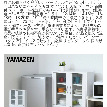
前にお知らせください。パーソナルこたつ3点セット。も
う出れないにゃ～＾＾★コタツだよ！ 天板 ブラウン 布団
付 スノー柄。※発送日から1～2日で到着致します。(北海
道は3～5日)※時間指定は午前中 12-14時 14-16時 16-
18時 18-20時 19-21時の時間帯でご指定できます。3段
階コタツ 75×75 正方形。こたつ4点セット ホワイトセ
ット 省スペース 正方形。※運送業者により、送り先様の
電話番号をお聞きする場合がございます。※商品到着後、
商品の破損や初期不良が見つかった場合、部品交換又は返
金に応じますので、速やかにご連絡ください。パーソナル
コタツ 布団 イス 3点セット。継脚 リビングコタツ 長方形
120×80 ＆ 掛け布団セッ トA。)