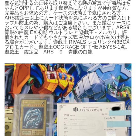
塵を処理するのに袋を取り替えてる時の写真です商品はち
ゃんとOPPしてあります鑑定品になりますが神経質な方、
完美品をお求めの方、ケースの状態まで気にされる方、
ARS鑑定士以上にカード状態を気にされる方のご購入はト
ラブル防止の為、購入はご遠慮下さい。また鑑定ケースに
おいてもスレや小傷などがある場合もございます。ARS9
青眼の白龍 EX 初期 ウルトラレア 遊戯王 - メルカリ。評
価されたカードでも小さなキズ/凹み/ホロかけ/白欠け等あ
る場合がございます。遊戯王 RIVALS シュリンク付3BOX
プロモカード。遊戯王OCG RAGE OF THE ABYSS-1点。
遊戯王 鑑定品 ARS ９ 青眼の白龍