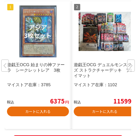
遊戯王OCG 始まりの神ファー
遊戯王OCG デュエルモンスター
ラ シークレットレア 3枚
ズ ストラクチャーデッキ プレ
イマット
マイストア在庫：
3785
マイストア在庫：
1102
6375
11599
税込
円
税込
円
カートに入れる
カートに入れる