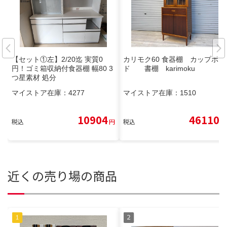
【セット①左】2/20迄 実質0
カリモク60 食器棚 カップボー
円！ゴミ箱収納付食器棚 幅80 3
ド 書棚 karimoku
つ星素材 処分
マイストア在庫：
4277
マイストア在庫：
1510
10904
46110
税込
円
税込
円
近くの売り場の商品