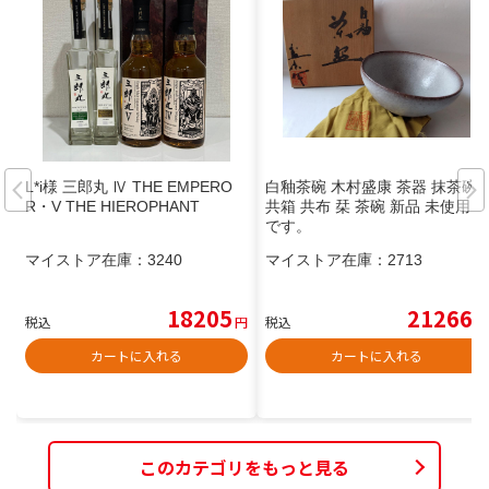
L*i様 三郎丸 Ⅳ THE EMPERO
白釉茶碗 木村盛康 茶器 抹茶碗
R・V THE HIEROPHANT
共箱 共布 栞 茶碗 新品 未使用
です。
マイストア在庫：
3240
マイストア在庫：
2713
18205
21266
税込
円
税込
円
カートに入れる
カートに入れる
このカテゴリをもっと見る