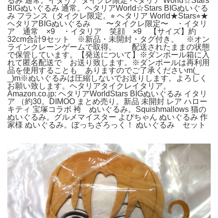
るみ 通常。イタリア タイクレ限定 ヘタリア World☆Stars
BIGぬいぐるみ 通常。ヘタリアWorld☆Stars BIGぬいぐる
み フランス（タイクレ限定。⭐︎ ヘタリア World★Stars⭐︎★
ヘタリアBIGぬいぐるみ 〜タイクレ限定〜 ・イタリ
ア 通常 ×9 ・イタリア 笑顔 ×9 【サイズ】約
32cm合計9セット ※新品・未開封・タグ付き。 ※オン
ラインクレーンゲームで取得。 配送されたままの状態
で保管しています。【発送について】※ダンボール箱に入
れて匿名配送で お送り致します。※ダンボールは再利用
品を使用することも ありますのでご了承くださいm(_
_)m※ぬいぐるみは圧縮しないでお送りします。よろしく
お願い致します。ヘタリアタイクレイタリア。
Amazon.co.jp: ヘタリアWorldStars BIGぬいぐるみ イタリ
ア （約30。DIMOO まとめ売り。新品 未開封 レア ハロー
キティ 宝塚コラボ 袴 ぬいぐるみ。Squishmallows 猫の
ぬいぐるみ。グルメマイスター よぴちゃん ぬいぐるみ 作
家様 ぬいぐるみ。ぼっちざろっく！ ぬいぐるみ セット