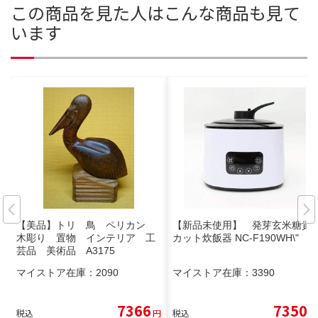
この商品を見た人はこんな商品も見て
います
【美品】トリ 鳥 ペリカン
【新品未使用】 発芽玄米糖質
木彫り 置物 インテリア 工
カット炊飯器 NC-F190WH\"
芸品 美術品 A3175
マイストア在庫：
2090
マイストア在庫：
3390
7366
7350
税込
円
税込
円