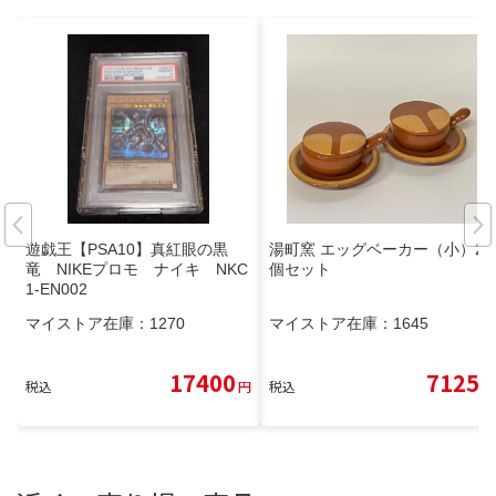
遊戯王【PSA10】真紅眼の黒
湯町窯 エッグベーカー（小）2
竜 NIKEプロモ ナイキ NKC
個セット
1-EN002
マイストア在庫：
1270
マイストア在庫：
1645
17400
7125
税込
円
税込
円