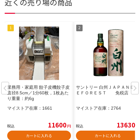
近くの売り場の商品
業務用・家庭用 餃子皮機餃子皮
サントリー 白州ＪＡＰＡＮＥＳ
直径8.5cm／1分60枚，1枚あた
ＥＦＯＲＥＳＴ 免税店
り重量：約6g
マイストア在庫：
1661
マイストア在庫：
2764
11600
13630
税込
円
税込
円
カートに入れる
カートに入れる