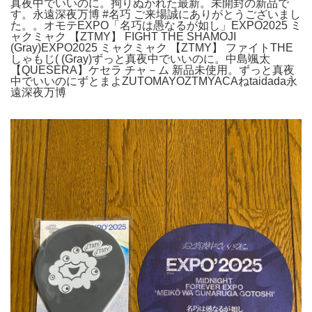
真夜中でいいのに。拘りぬかれた最新。未開封の新品で
す。永遠深夜万博 #名巧 ご来場誠にありがとうございまし
た。。オモテEXPO「名巧は愚なるが如し」EXPO2025 ミ
ャクミャク 【ZTMY】 FIGHT THE SHAMOJI
(Gray)EXPO2025 ミャクミャク 【ZTMY】 ファイトTHE
しゃもじ( (Gray)ずっと真夜中でいいのに。中島颯太
【QUESERA】ケセラ チャ－ム 新品未使用。ずっと真夜
中でいいのにずとまよZUTOMAYOZTMYACAねtaidada永
遠深夜万博