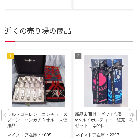
近くの売り場の商品
ラルフローレン コンチョ ス
新品未開封 ギフト包装 TWG
プーン ハンカチタオル 未使
tea ルイボスティー 紅茶 2点
用品
セット 母の日
マイストア在庫：
4695
マイストア在庫：
2297