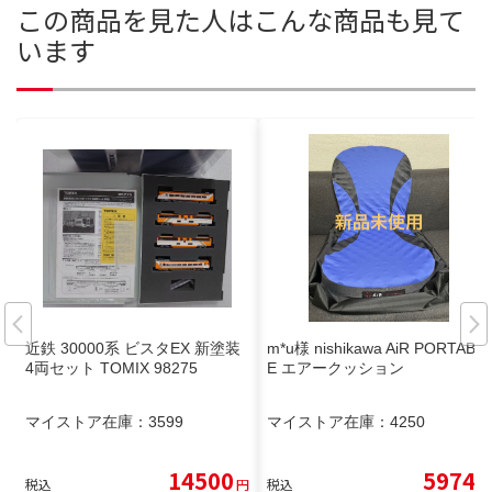
この商品を見た人はこんな商品も見て
います
近鉄 30000系 ビスタEX 新塗装
m*u様 nishikawa AiR PORTABL
4両セット TOMIX 98275
E エアークッション
マイストア在庫：
3599
マイストア在庫：
4250
14500
5974
税込
円
税込
円