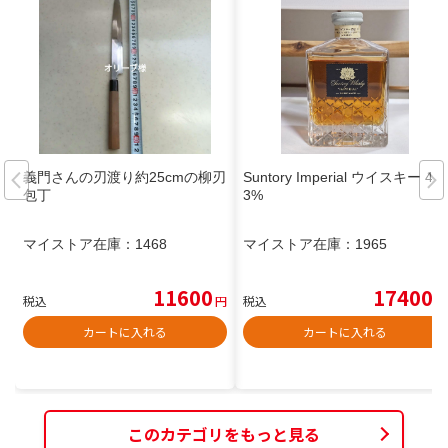
義門さんの刃渡り約25cmの柳刃
Suntory Imperial ウイスキー 4
包丁
3%
マイストア在庫：
1468
マイストア在庫：
1965
11600
17400
税込
円
税込
円
カートに入れる
カートに入れる
このカテゴリをもっと見る