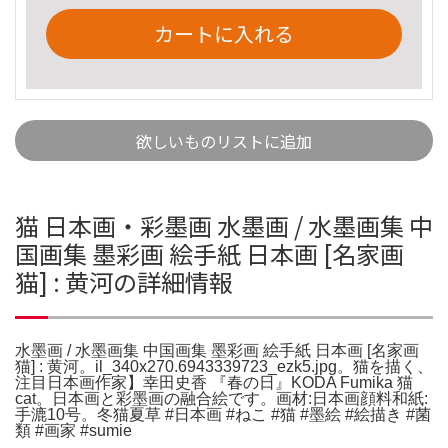
カートに入れる
欲しいものリストに追加
猫 日本画・彩墨画 水墨画 / 水墨画集 中
国画集 墨彩画 絵手紙 日本画 [名家画
猫] : 黄河の詳細情報
水墨画 / 水墨画集 中国画集 墨彩画 絵手紙 日本画 [名家画
猫] : 黄河。il_340x270.6943339723_ezk5.jpg。猫を描く、
注目日本画作家】幸田史香 『春の日』KODA Fumika 猫
cat。日本画と彩墨画の融合絵です。画材:日本画顔料和紙:
手漉10号。冬猫夏草 #日本画 #ねこ #猫 #墨絵 #絵描き #菌
類 #画家 #sumie