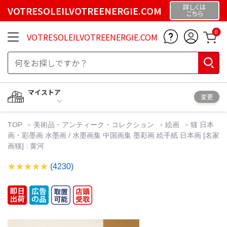
詳しくは
VOTRESOLEILVOTREENERGIE.COM
こちら
0
VOTRESOLEILVOTREENERGIE.COM
マイストア
変更
TOP
美術品・アンティーク・コレクション
絵画
猫 日本
画・彩墨画 水墨画 / 水墨画集 中国画集 墨彩画 絵手紙 日本画 [名家
画猫] : 黄河
(4230)