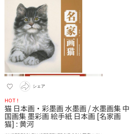
シェア
HOT !
猫 日本画・彩墨画 水墨画 / 水墨画集 中
国画集 墨彩画 絵手紙 日本画 [名家画
猫] : 黄河