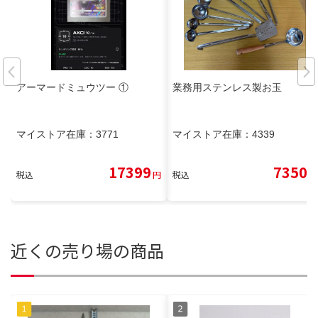
アーマードミュウツー ①
業務用ステンレス製お玉
マイストア在庫：
3771
マイストア在庫：
4339
17399
7350
税込
円
税込
円
近くの売り場の商品