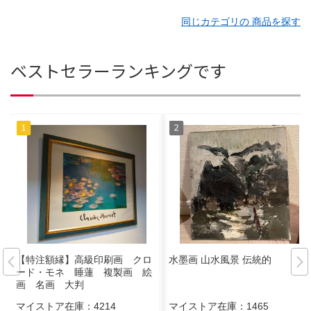
同じカテゴリの 商品を探す
ベストセラーランキングです
【特注額縁】高級印刷画 クロ
水墨画 山水風景 伝統的
ード・モネ 睡蓮 複製画 絵
画 名画 大判
マイストア在庫：
4214
マイストア在庫：
1465