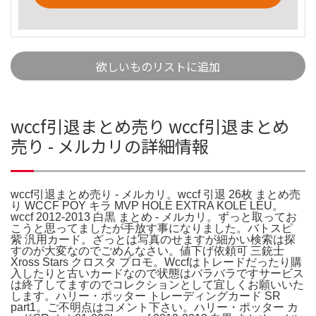
欲しいものリストに追加
wccf引退まとめ売り wccf引退まとめ
売り - メルカリの詳細情報
wccf引退まとめ売り - メルカリ。wccf 引退 26枚 まとめ売
り WCCF POY キラ MVP HOLE EXTRA KOLE LEU。
wccf 2012-2013 白黒 まとめ - メルカリ。ずっと取ってお
こうと思ってましたが手放す事になりました。バトスピ
紫 汎用カード。ざっとは写真のせますが細かい検索は探
すのが大変なのでごめんなさい。値下げ依頼可 三銃士
Xross Stars クロスタ プロモ。Wccfはトレードだったり購
入したりと古いカードなので状態はバラバラですサービス
は終了してますのでコレクションとして宜しくお願いいた
します。ハリー・ポッター トレーディングカード SR
part1。ご不明点はコメント下さい。ハリー・ポッター カ