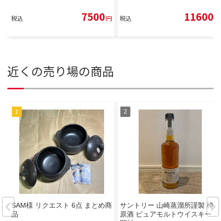
7500
11600
税込
円
税込
円
近くの売り場の商品
SAM様 リクエスト 6点 まとめ商
サントリー 山崎蒸溜所謹製 樽出
品
原酒 ピュアモルトウイスキー 未