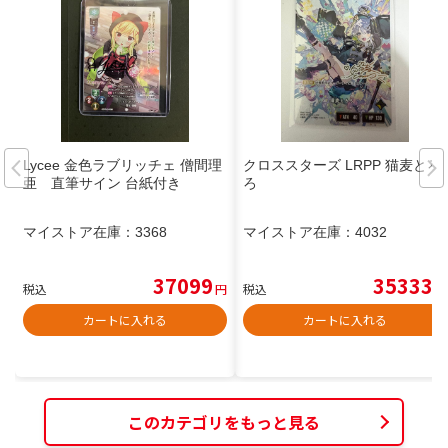
Lycee 金色ラブリッチェ 僧間理
クロススターズ LRPP 猫麦とろ
亜 直筆サイン 台紙付き
ろ
マイストア在庫：
3368
マイストア在庫：
4032
37099
35333
税込
円
税込
円
カートに入れる
カートに入れる
このカテゴリをもっと見る