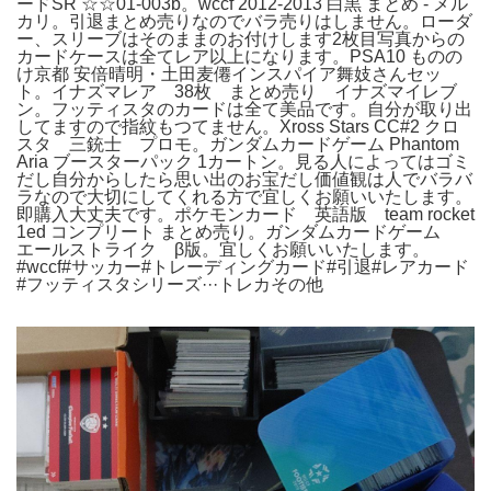
ードSR ☆☆01-003b。wccf 2012-2013 白黒 まとめ - メル
カリ。引退まとめ売りなのでバラ売りはしません。ローダ
ー、スリーブはそのままのお付けします2枚目写真からの
カードケースは全てレア以上になります。PSA10 ものの
け京都 安倍晴明・土田麦僊インスパイア舞妓さんセッ
ト。イナズマレア 38枚 まとめ売り イナズマイレブ
ン。フッティスタのカードは全て美品です。自分が取り出
してますので指紋もつてません。Xross Stars CC#2 クロ
スタ 三銃士 プロモ。ガンダムカードゲーム Phantom
Aria ブースターパック 1カートン。見る人によってはゴミ
だし自分からしたら思い出のお宝だし価値観は人でバラバ
ラなので大切にしてくれる方で宜しくお願いいたします。
即購入大丈夫です。ポケモンカード 英語版 team rocket
1ed コンプリート まとめ売り。ガンダムカードゲーム
エールストライク β版。宜しくお願いいたします。
#wccf#サッカー#トレーディングカード#引退#レアカード
#フッティスタシリーズ···トレカその他