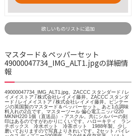
欲しいものリストに追加
マスタード＆ペッパーセット
49000047734_IMG_ALT1.jpgの詳細情
報
49000047734_IMG_ALT1.jpg。ZACCC スタンダード / レ
イメイストア / 株式会社レイメイ藤井。ZACCC スタンダ
ード / レイメイストア / 株式会社レイメイ藤井。ビンテー
ジの英国製のマスタード＆ペッパーセット、あと1点調味
料入れの2点です。マスターツール 偏心電工ニッパ220
MKNH220 1個（直送品） - アスクル。共にシルバーの刻
印はあるのですがわかりにくいです。ハローキティ ラン
チボックス 冷水ポット 冷茶ポット 1988年製。少し
磨いておりますので写真よりきれいです。2セット パイレ
ックス ディズニー100周年 フタ付き保存容器。ソルト.