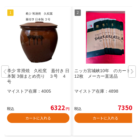
希少 常滑焼 久松窯 蓋付き 日
ニッカ宮城峡10年 のカートン
本製 3個まとめ売り ３号 ４
12枚 メーカー直送品
号
マイストア在庫：
4005
マイストア在庫：
4898
6322
7350
税込
円
税込
円
カートに入れる
カートに入れる