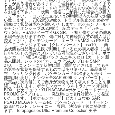
としがある場合があります。ご理解願います。・あくまで
も個人間の取引となりますので完美品をお求めの方も購入
をお控え下さい。・状態・価格にご納得した場合のみ購入
して下さい。・コンビニ支払いは24時間以内の決済でお願
い致します。。7302958.webp。トラブル防止のため必ず
画像にて状態確認をお願いいたします。ポケモンワールド
チャンピオンシップ2023横浜 記念デッキ「ピカチュ
ウ」2個。PSA10 イーブイGX SR。・初期傷などその他あ
る場合がありますので、傷に対して神経質な方の購入はお
控え下さい。ポケモンカード エーフィVMAX sa PSA10
プロモ。ナンジャモsar 【クレイバースト】psa10。・商
品状態も出品者の主観で判断しているため購入者様（ご検
討中の方）の感覚とズレている可能性がございます。ポケ
モンカード MEGA 拡張パック ムニキスゼロ 1カートン 新
品未開封。レッドのピカチュウ PSA10 プロモ SM-P
270。・コメントにて状態に関し質問などされましてもそ
の返答が状態を保証するものではありません。新品未開
封 シュリンク付き ポケモンカードBOXまとめ売り 一
部箱潰れあり。ナンジャモSAR #096 クレイバースト。・
完美品は実店舗にてご自身が実物を見て購入することを推
奨しております。ポケモンカード ウルトラムーン 未開封
BOX。ピカチュウ：YU NAGABA×ポケモンカードゲーム
PROMO S-Pプロモ…。・発送時には濡れ対策をして発送
いたします。【ポケモンカード】ピカチュウex SAR
PSA10 MEGAドリームex。ポケモンカード リザードン
gx ssr ウルトラシャイニー 専用。決済完了後に発送致し
ます。Terapagos ex Ultra Premium Collection 英語