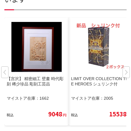
【宫沢】 精密細工 壁畫 時代彫
LIMIT OVER COLLECTION TH
刻 稀少珍品 彫刻工芸品
E HEROES シュリンク付
マイストア在庫：
1662
マイストア在庫：
2005
9048
15538
税込
円
税込
円