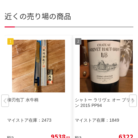
近くの売り場の商品
柳刃包丁 水牛柄
シャトー ラリヴェ オー ブリオ
ン 2015 PP94
マイストア在庫：
2473
マイストア在庫：
1849
9538
6322
税込
円
税込
円