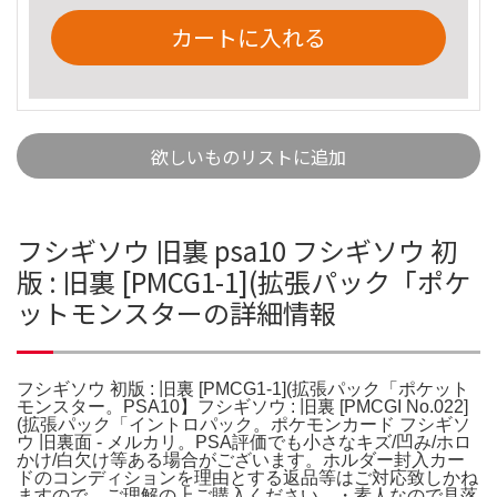
カートに入れる
欲しいものリストに追加
フシギソウ 旧裏 psa10 フシギソウ 初
版 : 旧裏 [PMCG1-1](拡張パック「ポケ
ットモンスターの詳細情報
フシギソウ 初版 : 旧裏 [PMCG1-1](拡張パック「ポケット
モンスター。PSA10】フシギソウ : 旧裏 [PMCGI No.022]
(拡張パック「イントロパック。ポケモンカード フシギソ
ウ 旧裏面 - メルカリ。PSA評価でも小さなキズ/凹み/ホロ
かけ/白欠け等ある場合がございます。ホルダー封入カー
ドのコンディションを理由とする返品等はご対応致しかね
ますので、ご理解の上ご購入ください。・素人なので見落