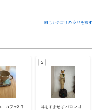
同じカテゴリの 商品を探す
み カフェ3点
耳をすませば バロン オ