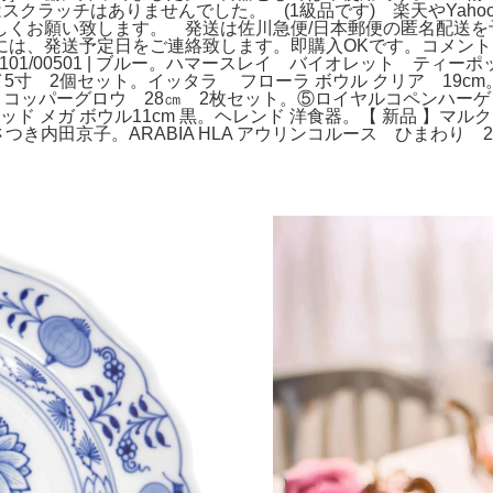
クラッチはありませんでした。 (1級品です) 楽天やYahoo
しくお願い致します。 発送は佐川急便/日本郵便の匿名配送を
には、発送予定日をご連絡致します。即購入OKです。コメン
/00501 | ブルー。ハマースレイ バイオレット ティーポット 大。N
カイ5寸 2個セット。イッタラ フローラ ボウル クリア 19c
ッパーグロウ 28㎝ 2枚セット。⑤ロイヤルコペンハーゲン ブ
ド メガ ボウル11cm 黒。ヘレンド 洋食器。【 新品 】マル
内田京子。ARABIA HLA アウリンコルース ひまわり 23cm