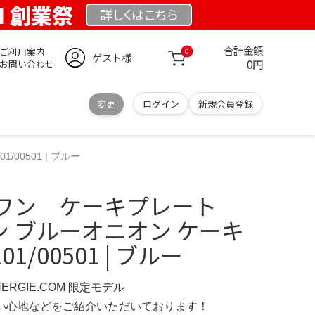
OM 創業祭
詳しくは
こちら
合計金額
ご利用案内
0
ゲスト様
0円
お問い合わせ
変更
ログイン
新規会員登録
00501 | ブルー
ワン ケーキプレート
セン ブルーオニオン ケーキ
1/00501 | ブルー
NERGIE.COM 限定モデル
の使い心地などをご紹介いただいております！