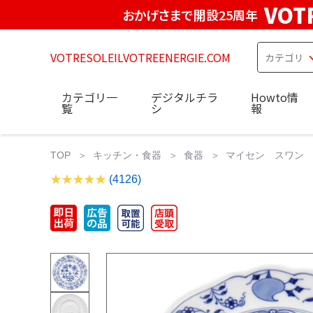
VOT
おかげさまで開設25周年
VOTRESOLEILVOTREENERGIE.COM
カテゴリ一
デジタルチラ
Howto情
覧
シ
報
TOP
キッチン・食器
食器
マイセン スワン ケー
(4126)