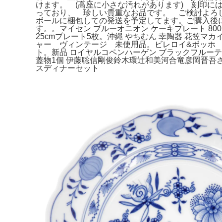
けます。 (高座に小さな汚れがあります) 刻印にはス
っており、 珍しい貴重なお品です。 ご検討よろ
ボールに梱包しての発送を予定してます。ご購入後
す。。マイセン ブルーオニオン ケーキプレート 800101
25cmプレート5枚。沖縄 やちむん 幸陶器 花笠マ
ャー ヴィンテージ 未使用品。ビレロイ&ボッホ コ
ト。新品 ロイヤルコペンハーゲン ブラックフルーテッ
蓋物1個 伊藤聡信剛俊鈴木環辻和美河合竜彦岡晋吾さつき
スディナーセット