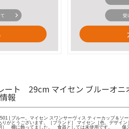
いて
受
る
ート 29cm マイセン ブルーオニ
細情報
0501 | ブルー。マイセン スワンサーヴィス ティーカップ＆ソーサー
 波。ご覧頂きありがとうございます。［ブランド］ マイセン［色、
説明］ 棚に飾ってました。 食器としては未使用です。 傷