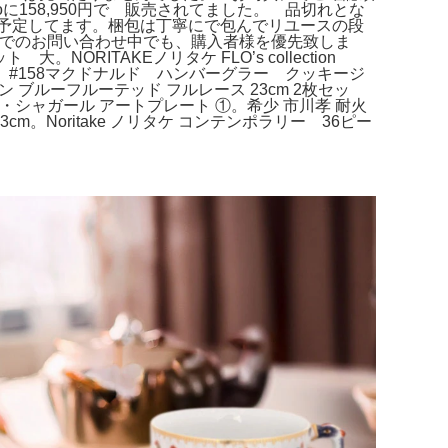
に158,950円で 販売されてました。 品切れとな
予定してます。梱包は丁寧にで包んでリユースの段
トでのお問い合わせ中でも、購入者様を優先致しま
ORITAKEノリタケ FLO’s collection
m。#158マクドナルド ハンバーグラー クッキージ
ルーフルーテッド フルレース 23cm 2枚セッ
ク・シャガール アートプレート ①。希少 市川孝 耐火
。Noritake ノリタケ コンテンポラリー 36ピー