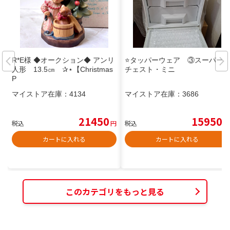
R*E様 ◆オークション◆ アンリ
⭐タッパーウェア ③スーパー
人形 13.5㎝ ✰⋆【Christmas
チェスト・ミニ
P
マイストア在庫：
4134
マイストア在庫：
3686
21450
15950
税込
円
税込
円
カートに入れる
カートに入れる
このカテゴリをもっと見る