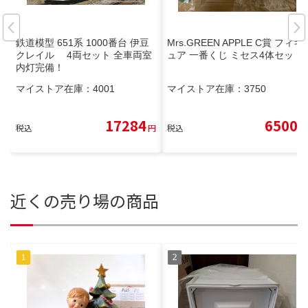
鉄道模型 651系 1000番台 伊豆
Mrs.GREEN APPLE C賞 フィギ
クレイル 4両セット 全車両室
ュア 一番くじ ミセス4体セット
内灯完備！
マイストア在庫：
4001
マイストア在庫：
3750
17284
6500
税込
円
税込
円
近くの売り場の商品