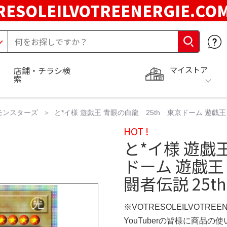
RESOLEILVOTREENERGIE.C
マイストア
店舗・チラシ検
索
モンスターズ
と*イ様 遊戯王 青眼の白龍 25th 東京ドーム 遊戯王
HOT !
と*イ様 遊戯
ドーム 遊戯王
闘者伝説 25t
※VOTRESOLEILVOTREE
YouTuberの皆様に商品