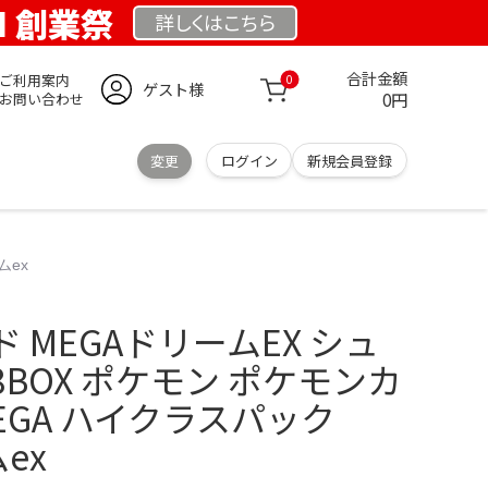
OM 創業祭
詳しくは
こちら
合計金額
ご利用案内
0
ゲスト様
0円
お問い合わせ
変更
ログイン
新規会員登録
ムex
 MEGAドリームEX シュ
BOX ポケモン ポケモンカ
EGA ハイクラスパック
ex