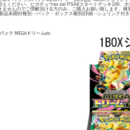
ください。ピカチュウex sar PSA8スタートデッキ100
せんのでご理解頂ける方のみ、ご購入お願い致します。種別...
品未開封種別···パック・ボックス種別/詳細···シュリンク付き