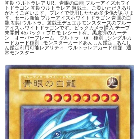
初期 ウルトラレア UR。青眼の白龍 ブルーアイズホワイ
トドラゴン 初期ウルトラレア 遊戯王。ご覧いただきあり
がとうございます。プレイで使用したため多少傷がありま
す。セール廉価 ブルーアイズホワイトドラゴン 青眼の白
龍 初期 ウルトラ。遊戯王デュエルモンスターズのブルー
アイズホワイトドラゴンです。ビックカメラ購入 テープ
未開封 45パック＋プロモ レシート有。黒魔導のカーテ
ン オーバーフレーム ウルトラ ur。種別...シングルカ
ードカード種別...モンスターカードあんしん鑑定...あんし
ん鑑定利用可能レアリティ...ウルトラレアカード種類...通
常モンスター