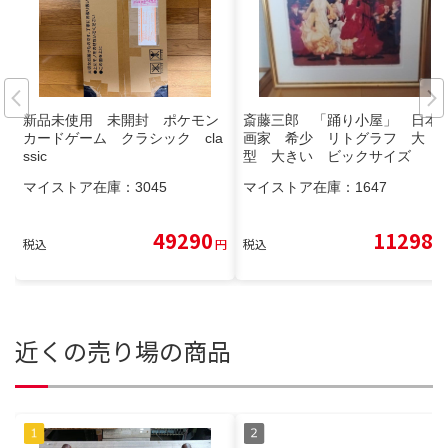
新品未使用 未開封 ポケモン
斎藤三郎 「踊り小屋」 日本
カードゲーム クラシック cla
画家 希少 リトグラフ 大
ssic
型 大きい ビックサイズ
マイストア在庫：
3045
マイストア在庫：
1647
49290
11298
税込
円
税込
円
近くの売り場の商品