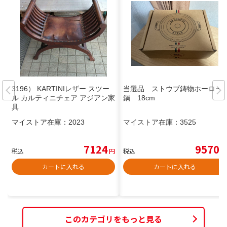
3196） KARTINIレザー スツー
当選品 ストウブ鋳物ホーロー
ル カルティニチェア アジアン家
鍋 18cm
具
マイストア在庫：
2023
マイストア在庫：
3525
7124
9570
税込
円
税込
円
カートに入れる
カートに入れる
このカテゴリをもっと見る