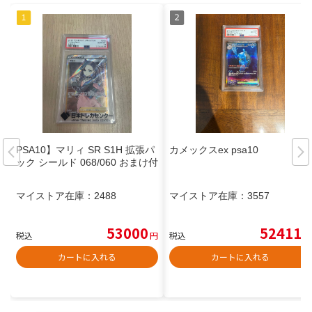
PSA10】マリィ SR S1H 拡張パ
カメックスex psa10
ック シールド 068/060 おまけ付
マイストア在庫：
2488
マイストア在庫：
3557
53000
52411
税込
円
税込
円
カートに入れる
カートに入れる