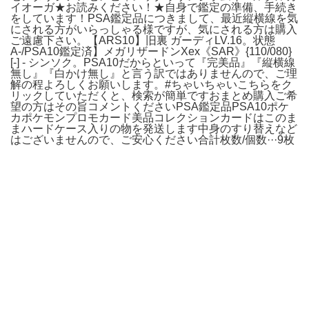
イオーガ★お読みください！★自身で鑑定の準備、手続き
をしています！PSA鑑定品につきまして、最近縦横線を気
にされる方がいらっしゃる様ですが、気にされる方は購入
ご遠慮下さい。【ARS10】旧裏 ガーディLV.16。状態
A-/PSA10鑑定済】メガリザードンXex《SAR》{110/080}
[-] - シンソク。PSA10だからといって『完美品』『縦横線
無し』『白かけ無し』と言う訳ではありませんので、ご理
解の程よろしくお願いします。#ちゃいちゃいこちらをク
リックしていただくと、検索が簡単ですおまとめ購入ご希
望の方はその旨コメントくださいPSA鑑定品PSA10ポケ
カポケモンプロモカード美品コレクションカードはこのま
まハードケース入りの物を発送します中身のすり替えなど
はございませんので、ご安心ください合計枚数/個数···9枚