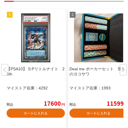
【PSA10】 S:Pリトルナイト 2
Deal me ポーカーセット 世界
5th
のヨコサワ
マイストア在庫：
4292
マイストア在庫：
1993
17600
11599
税込
円
税込
円
カートに入れる
カートに入れる