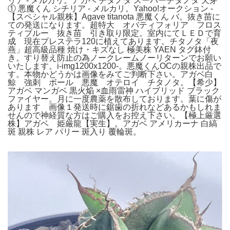
リア - メルカリ。アガベ チタノタ スーパーチタノタ 天芽
① 悪魔くん シチリア - メルカリ。Yahoo!オークション -
【スペシャル親株】Agave titanota 悪魔くん バ。抜き苗に
ての発送になります。超特大 オバティフォリア フロス
ティブルー 抜き苗 引き取り限定。室内にてＬＥＤで育
成 現在プレステラ120に植えてあります。チタノタ「夜
燕」超高級品種 焼け・キズなし 極美株 YAEN タグ鉢付
き。すり替え防止の為ノークレームノーリターンでお願い
いたします。i-img1200x1200-。悪魔くんOCの親株出品で
す。本物かどうかは画像をみてご判断下さい。アガベ白
鯨 強刺 ボール 悪魔 オテロイ チタノタ。【希少】
アガベ マンガベ 黒火焔 ×血雨雷神 ハイブリッド ブラック
ファイヤー。月に一度農薬を散布しております。葉に傷が
あります 画像１発送時に鋸歯の折れなどあるかもしれま
せんので神経質な方はご購入をお控え下さい。【極上厳選
株】アガベ 姫厳龍【実生】。アガベ アメリカーナ 白縞
斑 親株 レア パリー 斑入り 覆輪斑。