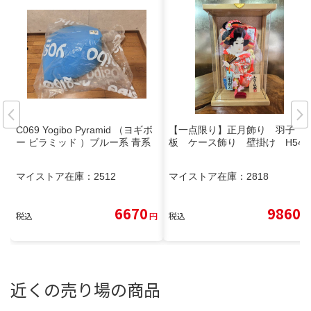
C069 Yogibo Pyramid （ヨギボ
【一点限り】正月飾り 羽子
ー ピラミッド ）ブルー系 青系
板 ケース飾り 壁掛け H54
マイストア在庫：
2512
マイストア在庫：
2818
6670
9860
税込
円
税込
円
近くの売り場の商品