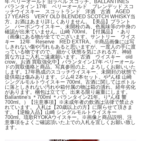
年 ベリーオールド 旧ラベル スコッチ。BALLANTINES
バランタイン 17年 ベリーオールド ブレンデッド スコ
ッチウイスキー スコットランド 洋酒 古酒 AGED
17 YEARS VERY OLD BLENDED SCOTCH WHISKY当
方、お酒はあまり詳しくありません。【美品】ブラント
ン バーボンウイスキー。未開栓の為、色風味等の中身の
確認が出来ていません。山崎 700ml。【付属品】・あり
（画像にある物が全てでございます。サントリー ウイス
キー 12年 Reserve RED EXTRA。※商品画像には写
しきれない傷や汚れもあると思いますが、一度人の手に渡
っている物ですので、 細かく状態を気にされる方、神経
質な方はご入札ご遠慮願います。古酒 ウイスキー old
crow。お酒 買取強化中】バランタイン17年 ベリーオール
ドの買取価格と商品。写真参照の上、よろしくお願いいた
します。17年熟成のスコッチウイスキー、未開封の状態で
提供箱は傷みあります。ジム4l 2本セット。や*ん様 山崎
シングルモルトウイスキー 700ml。古酒に関してはボトル
に落としきれない汚れや箱付属の物は箱の潰れ、経年劣化
があります。梱包は立てて、出来る限り厳重にします。
Ballantine's ＊700ml ＊バランタイン21年。り*ん様 響
700ml。）【注意事項】※未成年者の飲酒は法律で禁止さ
れています。 入札は【20歳以上の方】に限らせて頂きま
す。【逆輸入品】山崎 シングルモルトウイスキー
700ml。琉歌RYOKAウイスキー。※画像と商品説明、注
意事項をよくご確認頂いた上での入札を宜しくお願い致し
ます。