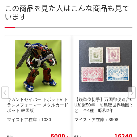
この商品を見た人はこんな商品も見て
います
ギガントセイバー トボットV ト
【銭単位切手】万国郵便連合UP
ランスフォーマー メタルカード
U加盟50年 前島密世界地図は
ボット 韓国版
と 全4種 昭和2年
マイストア在庫：
1030
マイストア在庫：
3908
6000
16240
税込
円
税込
円