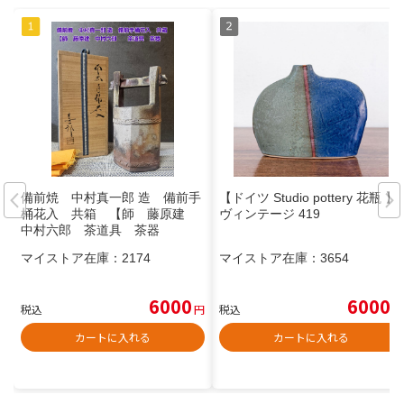
備前焼 中村真一郎 造 備前手
【ドイツ Studio pottery 花瓶 】
桶花入 共箱 【師 藤原建
ヴィンテージ 419
中村六郎 茶道具 茶器
マイストア在庫：
2174
マイストア在庫：
3654
6000
6000
税込
円
税込
円
カートに入れる
カートに入れる