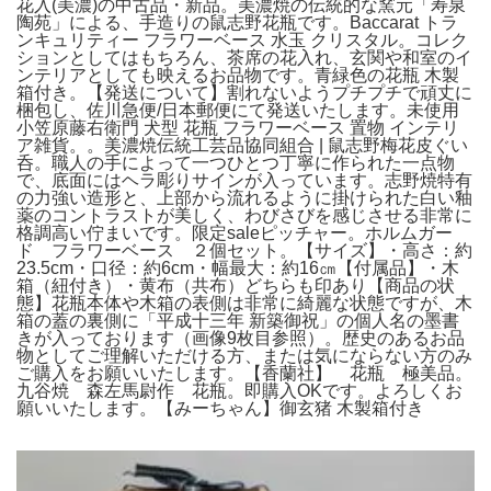
花入(美濃)の中古品・新品。美濃焼の伝統的な窯元「寿泉
陶苑」による、手造りの鼠志野花瓶です。Baccarat トラ
ンキュリティー フラワーベース 水玉 クリスタル。コレク
ションとしてはもちろん、茶席の花入れ、玄関や和室のイ
ンテリアとしても映えるお品物です。青緑色の花瓶 木製
箱付き。【発送について】割れないようプチプチで頑丈に
梱包し、佐川急便/日本郵便にて発送いたします。未使用
小笠原藤右衛門 犬型 花瓶 フラワーベース 置物 インテリ
ア雑貨。。美濃焼伝統工芸品協同組合 | 鼠志野梅花皮ぐい
呑。職人の手によって一つひとつ丁寧に作られた一点物
で、底面にはヘラ彫りサインが入っています。志野焼特有
の力強い造形と、上部から流れるように掛けられた白い釉
薬のコントラストが美しく、わびさびを感じさせる非常に
格調高い佇まいです。限定saleピッチャー。ホルムガー
ド フラワーベース ２個セット。【サイズ】・高さ：約
23.5cm・口径：約6cm・幅最大：約16㎝【付属品】・木
箱（紐付き）・黄布（共布）どちらも印あり【商品の状
態】花瓶本体や木箱の表側は非常に綺麗な状態ですが、木
箱の蓋の裏側に「平成十三年 新築御祝」の個人名の墨書
きが入っております（画像9枚目参照）。歴史のあるお品
物としてご理解いただける方、または気にならない方のみ
ご購入をお願いいたします。【香蘭社】 花瓶 極美品。
九谷焼 森左馬尉作 花瓶。即購入OKです。よろしくお
願いいたします。【みーちゃん】御玄猪 木製箱付き