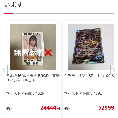
います
乃木坂46 冨里奈央 BRODY 直筆
ギラティナV SR 111/100 SA
サイン入りチェキ
マイストア在庫：
4626
マイストア在庫：
4291
24444
52999
税込
円
税込
円