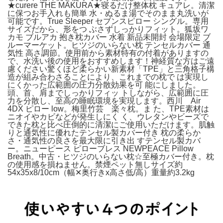
★curere THE MAKURA★寝るだけ整体枕 キュアレ。清潔
に保つお手入れも簡単 水・ぬるま湯でそのまま丸洗いが
可能です。True Sleeper セブンスピロー シングル。専用
サイズだから、形をつ ぶさずしっかりフィット。狐坂ワ
カモ ブルアカ 抱き枕カバー 水着 新品未開封 会場限定 ブ
ルーマーケット。ヒツジのいらない枕 テンセルカバー 通
気性 高さ調節。使用前から素材特有の付着がありますの
で、水洗い後の使用をおすすめします！神経質な方はご遠
慮ください驚くほど柔らかい新素材「TPE」と三角格子構
造が組み合わさることにより、これまでの枕で は実現し
にくかった広範囲の圧力分散効果を可 能にしました。
頭、首、肩までしっかりフィッ トしながら、広範囲に圧
力を分散し、至高の睡眠環境を実現します。西川 Air
4DX ピロー low。梅里竹芸 楽々枕。ま た、TPE素材は
ニオイやカビなどが発生しにく く、ウレタンやビーズで
できた枕と比べ圧倒的に清潔にご使用いただけます。肌触
りと通気性に優れたテンセル製カバー付き 枕の柔らか
さ・通気性の良さを最大限に引き出 すテンセル製カバ
ー。ニューピース ピローブレス NEWPEACE Pillow
Breath。中古・ヒツジのいらない枕☆至極カバー付き。枕
の使用感を損ねません。禁煙ペット無しサイズ約
54x35x8/10cm（幅✕奥行きx高さ低/高）重量約3.2kg