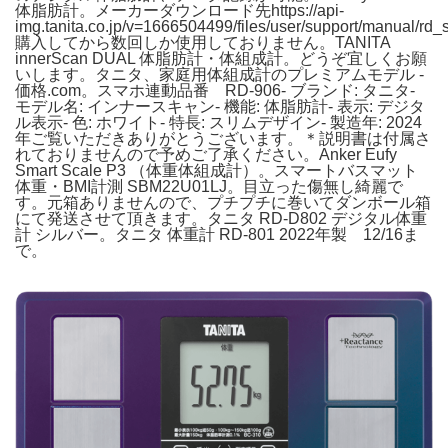
体脂肪計。メーカーダウンロード先https://api-
img.tanita.co.jp/v=1666504499/files/user/support/manual/rd_
購入してから数回しか使用しておりません。TANITA
innerScan DUAL 体脂肪計・体組成計。どうぞ宜しくお願
いします。タニタ、家庭用体組成計のプレミアムモデル -
価格.com。スマホ連動品番 RD-906- ブランド: タニタ-
モデル名: インナースキャン- 機能: 体脂肪計- 表示: デジタ
ル表示- 色: ホワイト- 特長: スリムデザイン- 製造年: 2024
年ご覧いただきありがとうございます。＊説明書は付属さ
れておりませんので予めご了承ください。Anker Eufy
Smart Scale P3 （体重体組成計）。スマートバスマット
体重・BMI計測 SBM22U01LJ。目立った傷無し綺麗で
す。元箱ありませんので、プチプチに巻いてダンボール箱
にて発送させて頂きます。タニタ RD-D802 デジタル体重
計 シルバー。タニタ 体重計 RD-801 2022年製 12/16ま
で。