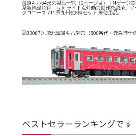
海道キハ54形の製品一覧（1ページ目）｜Nゲージ鉄道模型
系新幹線12両 kato ライト点灯動力動作確認済。ノ
クロエース 715系九州色8輌セット 未使用品。
ベストセラーランキングです