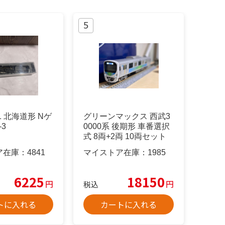
51 北海道形 Nゲ
グリーンマックス 西武3
-3
0000系 後期形 車番選択
式 8両+2両 10両セット
ア在庫：
4841
マイストア在庫：
1985
6225
18150
円
円
税込
トに入れる
カートに入れる