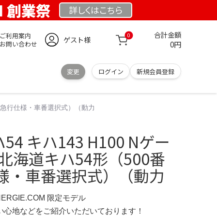
OM 創業祭
詳しくは
こちら
合計金額
ご利用案内
0
ゲスト様
0円
お問い合わせ
変更
ログイン
新規会員登録
0番代・元急行仕様・車番選択式）（動力
ハ54 キハ143 H100 Nゲー
JR北海道キハ54形（500番
様・車番選択式）（動力
NERGIE.COM 限定モデル
の使い心地などをご紹介いただいております！