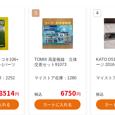
2 コキ106+
TOMIX 高架複線 立体
KATO D
ット(パーツ
交差セット91073
ージ 2016
庫：
2252
マイストア在庫：
1280
マイスト
8514
6750
円
円
税込
税込
入れる
カートに入れる
カー