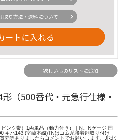
け取り方法・送料について
カートに入れる
欲しいものリストに追加
キハ54形（500番代・元急行仕様・
番代・ピンク帯）1両単品（動力付き）｜N。Nゲージ 国
キハ48-300 キハ143 (室蘭本線)TNはゴム系接着剤取り付け
す。質問等ありましたらコメントでお願いします。JR北