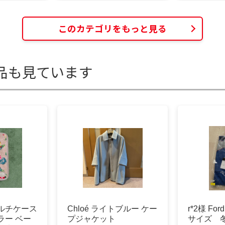
このカテゴリをもっと見る
品も見ています
ルチケース
Chloé ライトブルー ケー
r*2様 Fo
ラー ベー
プジャケット
サイズ 