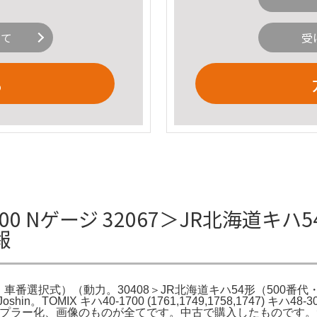
いて
受
る
 H100 Nゲージ 32067＞JR北海道
報
様・車番選択式）（動力。30408＞JR北海道キハ54形（500
shin。TOMIX キハ40-1700 (1761,1749,1758,1747) 
全車TNカプラー化、画像のものが全てです。中古で購入したもので