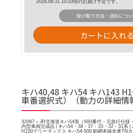
2026.08.31 10:10頃のお届け予定です。
受け取り方法・送料につ
カートに入れ
キハ40,48 キハ54 キハ143
車番選択式）（動力の詳細情
32067＞JR北海道キハ54形（500番代・元急行仕
内型車両完成品 | キハ54・38・37・33・32・31系 | Jo
H100グリーマックス キハ54-500 釧網本線