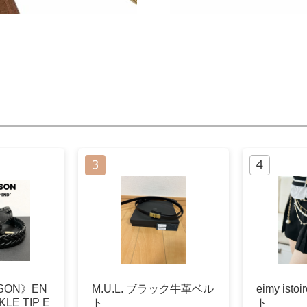
DSON》EN
M.U.L. ブラック牛革ベル
eimy ist
LE TIP E
ト
ト