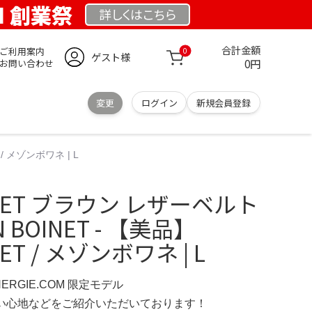
OM 創業祭
詳しくは
こちら
合計金額
ご利用案内
0
ゲスト様
0円
お問い合わせ
変更
ログイン
新規会員登録
 / メゾンボワネ | L
OINET ブラウン レザーベルト
ON BOINET - 【美品】
NET / メゾンボワネ | L
NERGIE.COM 限定モデル
の使い心地などをご紹介いただいております！