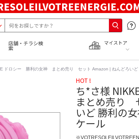
RESOLEILVOTREENERGIE.C
マイストア
店舗・チラシ検
索
KKE ドロシー 勝利の女神 まとめ売り セット Amazon | ねんどろいど
HOT !
ち*さ様 NI
まとめ売り セッ
いど 勝利の女神
ケール
※VOTRESOLEILVOTREE