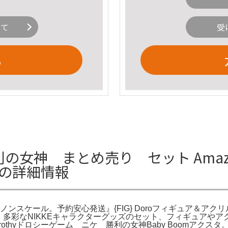
いて
受
る
勝利の女神 まとめ売り セット Amaz
ルの詳細情報
ロシー ノンスケール。予約安心発送』{FIG} Doroフィギュア＆
y。多彩なNIKKEキャラクターグッズのセット、フィギュアや
hyドロシーゲーム ニケ 勝利の女神Baby Boomアクスタ。特