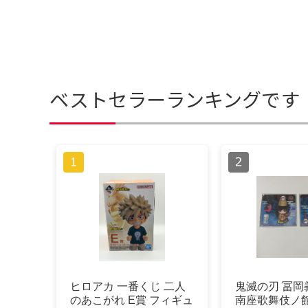
ベストセラーランキングです
ヒロアカ 一番くじ 二人
鬼滅の刃 冨岡
のあこがれ E賞 フィギュ
南座歌舞伎ノ館