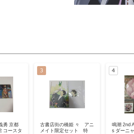
義勇 京都
古書店街の橋姫 々 アニ
鳴潮 2nd A
 コースタ
メイト限定セット 特
s ダーニ