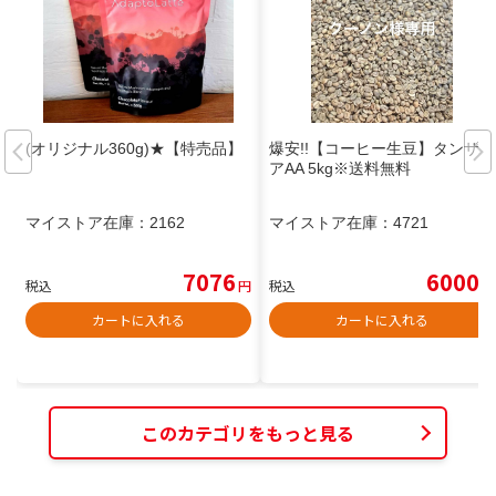
(オリジナル360g)★【特売品】
爆安!!【コーヒー生豆】タンザニ
アAA 5kg※送料無料
マイストア在庫：
2162
マイストア在庫：
4721
7076
6000
税込
円
税込
円
カートに入れる
カートに入れる
このカテゴリをもっと見る