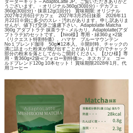
ターターキット – AdaptoLatte JP。ご覧いただきありがと
うございます。・オリジナル360g(30回分)・デカフェ
360g(30回分)・抹茶12g(1回分) 賞味期限: オリジナル
2027年2月6日デカフェ 2027年3月25日抹茶 2026年11
月22日※袋に多少のスレ・汚れがあります。申し訳ありま
せんが、値下げ交渉ご遠慮下さい。Adaptolatte Matcha
360g アダプトラテ 抹茶ラテ - メルカリ。Adaptolatte(アダ
プトラテ)のセットです。【hiro様】専用・緑360ｇ×2袋
《リクエスト特割特価》。ハマヤ ブルーマウンテン
No１ブレンド珈琲 50g✖12本入。※開封時、チャックの
溝に詰まった粉末が飛び出すことがありますのでチャック
部分の粉末を落としてからご開封ください。【ひひ様】専
用・青360g×2袋≪フォロー割特価≫。ネスカフェ ゴー
ルドブレンド120g 10本セット！ 賞味期限2028年1月。代
用コーヒー