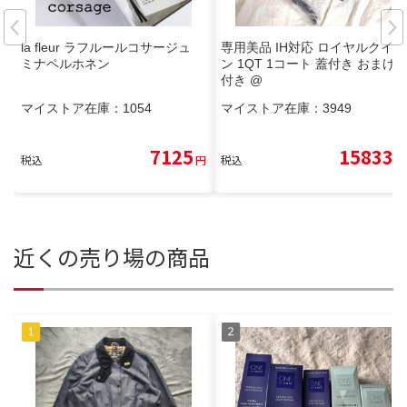
la fleur ラフルールコサージュ
専用美品 IH対応 ロイヤルクイー
ミナペルホネン
ン 1QT 1コート 蓋付き おまけ
付き @
マイストア在庫：
1054
マイストア在庫：
3949
7125
15833
税込
円
税込
円
近くの売り場の商品