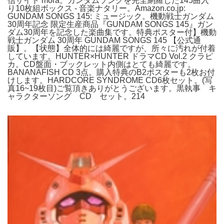
信サイト mora。ガンダムソングを完全網羅した145曲入
り10枚組ボックス - 音楽ナタリー。Amazon.co.jp:
GUNDAM SONGS 145: ミュージック。機動戦士ガンダム
30周年記念 限定生産商品『GUNDAM SONGS 145』ガン
ダム30周年を記念した楽曲集です。特典ポスター付】機動
戦士ガンダム 30周年 GUNDAM SONGS 145 【公式通
販】。【状態】全体的には綺麗ですが、所々に汚れが付着
しています。HUNTER×HUNTER ドラマCD Vol.2 クラピ
カ。CD盤面・ブックレット内側はとても綺麗です。
BANANAFISH CD 3点。購入特典のB2ポスターも2枚お付
けします。HARDCORE SYNDROME CD6枚セット。(写
真16~19枚目)ご覧頂きありがとうございます。黒執事 キ
ャラクターソング CD セット。214