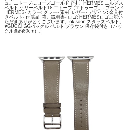
ュ。エトープにローズゴールドです。HERMES エルメス
ベルト ケリーベルト18 エトープ (エトゥープ。- ブランド:
HERMES- カラー: グレー- 素材: レザー- デザイン: 金具付
きベルト- 付属品: 箱、説明書- ロゴ: HERMESロゴご覧い
ただきありがとうございます。ok.soon スタッズベルト。
♥GUCCI GGバックル ベルト ブラウン 保存袋付き（バッ
クル含約80cm）。