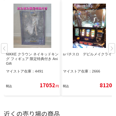
NIKKE クラウン ネイキッドキン
sパチスロ デビルメイクライ5
グ フィギュア 限定特典付き Ani
Gift
マイストア在庫：
4491
マイストア在庫：
2666
17052
8120
税込
円
税込
円
近くの売り場の商品