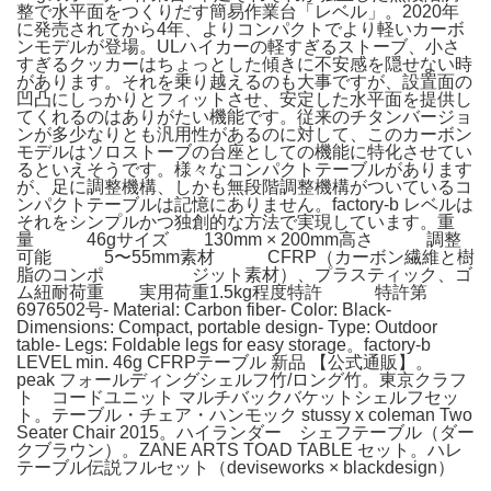
整で水平面をつくりだす簡易作業台「レベル」。2020年
に発売されてから4年、よりコンパクトでより軽いカーボ
ンモデルが登場。ULハイカーの軽すぎるストーブ、小さ
すぎるクッカーはちょっとした傾きに不安感を隠せない時
があります。それを乗り越えるのも大事ですが、設置面の
凹凸にしっかりとフィットさせ、安定した水平面を提供し
てくれるのはありがたい機能です。従来のチタンバージョ
ンが多少なりとも汎用性があるのに対して、このカーボン
モデルはソロストーブの台座としての機能に特化させてい
るといえそうです。様々なコンパクトテーブルがあります
が、足に調整機構、しかも無段階調整機構がついているコ
ンパクトテーブルは記憶にありません。factory-b レベルは
それをシンプルかつ独創的な方法で実現しています。
重
量 46gサイズ 130mm × 200mm高さ 調整
可能 5〜55mm素材 CFRP（カーボン繊維と樹
脂のコンポ ジット素材）、プラスティック、ゴ
ム紐耐荷重 実用荷重1.5kg程度特許 特許第
6976502号- Material: Carbon fiber- Color: Black-
Dimensions: Compact, portable design- Type: Outdoor
table- Legs: Foldable legs for easy storage。factory-b
LEVEL min. 46g CFRPテーブル 新品 【公式通販】。
peak フォールディングシェルフ竹/ロング竹。東京クラフ
ト コードユニット マルチバックバケットシェルフセッ
ト。テーブル・チェア・ハンモック stussy x coleman Two
Seater Chair 2015。ハイランダー シェフテーブル（ダー
クブラウン）。ZANE ARTS TOAD TABLE セット。ハレ
テーブル伝説フルセット（deviseworks × blackdesign）