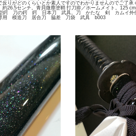
で反りがどのくらいとか素人ですのでわかりませんのでご了承
.5センチ。青貝微塵塗鞘 打刀拵／ホームメイト。125 cmガ
四葉型鍔 刀の鍔 鍔 日本刀 武具。刀 かたな 剣 カム
用 模造刀 居合刀 脇差 刀袋 武具 b003