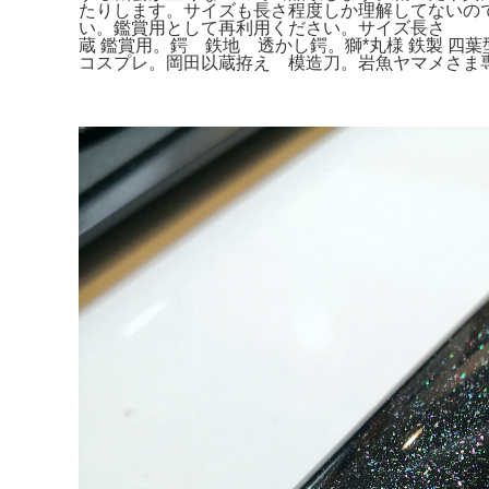
たりします。サイズも長さ程度しか理解してないの
い。鑑賞用として再利用ください。サイズ長さ 約26
蔵 鑑賞用。鍔 鉄地 透かし鍔。獅*丸様 鉄製 
コスプレ。岡田以蔵拵え 模造刀。岩魚ヤマメさま専