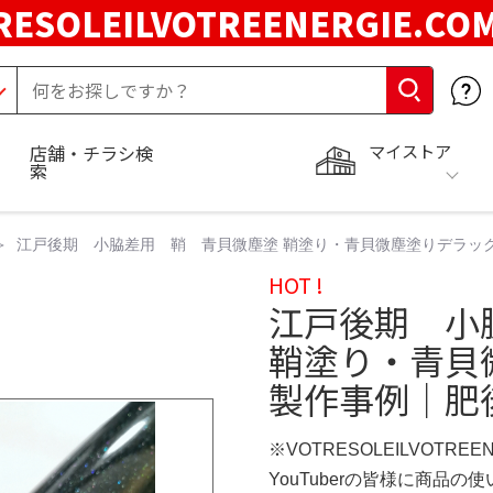
RESOLEILVOTREENERGIE.C
マイストア
店舗・チラシ検
索
江戸後期 小脇差用 鞘 青貝微塵塗 鞘塗り・青貝微塵塗りデラックス
HOT !
江戸後期 小
鞘塗り・青貝
製作事例｜肥後虎
※VOTRESOLEILVOTREE
YouTuberの皆様に商品