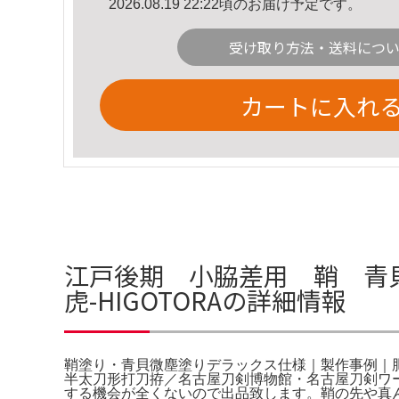
2026.08.19 22:22頃のお届け予定です。
受け取り方法・送料につ
カートに入れ
江戸後期 小脇差用 鞘 青
虎-HIGOTORAの詳細情報
鞘塗り・青貝微塵塗りデラックス仕様｜製作事例｜肥後
半太刀形打刀拵／名古屋刀剣博物館・名古屋刀剣ワ
する機会が全くないので出品致します。鞘の先や真