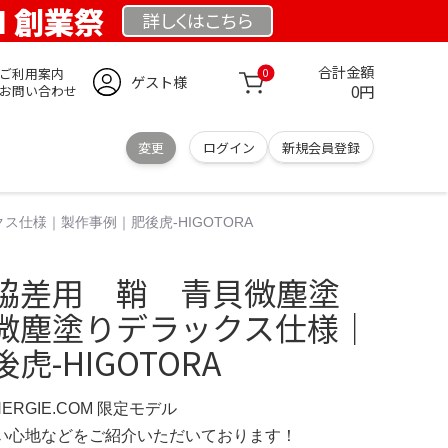
OM 創業祭
詳しくは
こちら
合計金額
ご利用案内
0
ゲスト様
0円
お問い合わせ
変更
ログイン
新規会員登録
仕様｜製作事例｜肥後虎-HIGOTORA
脇差用 鞘 青貝微塵塗
微塵塗りデラックス仕様｜
-HIGOTORA
NERGIE.COM 限定モデル
の使い心地などをご紹介いただいております！