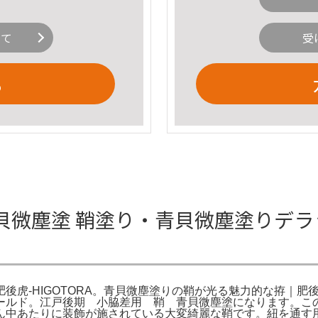
いて
受
る
貝微塵塗 鞘塗り・青貝微塵塗りデラ
虎-HIGOTORA。青貝微塵塗りの鞘が光る魅力的な拵｜肥後虎
ールド。江戸後期 小脇差用 鞘 青貝微塵塗になります。こ
ん中あたりに装飾が施されている大変綺麗な鞘です。紐を通す