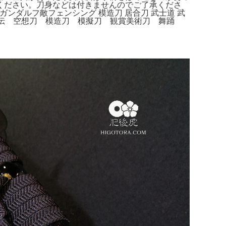
ください。刀身などは付きませんのでご了承くださ
ンダルフ敵フェンシング 模造刀 居合刀 武士道 武
イ外伝 空想刀 模造刀 模擬刀 観賞美術刀 舞踊