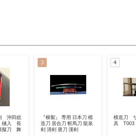
剣 沖田総
『柳絮』 専用 日本刀 模
模造刀 
 樋入 長
造刀 居合刀 斬馬刀 龍泉
具 T003
模擬刀 舞
剣 清剣 唐刀 漢剣