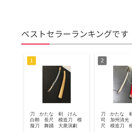
ベストセラーランキングです
刀 かたな 剣 けん
刀 かたな 
白鞘 長尺 模造刀 模
司 加州清光
擬刀 舞踊 大衆演劇
尺 模造刀 
時代劇
踊 大衆演劇