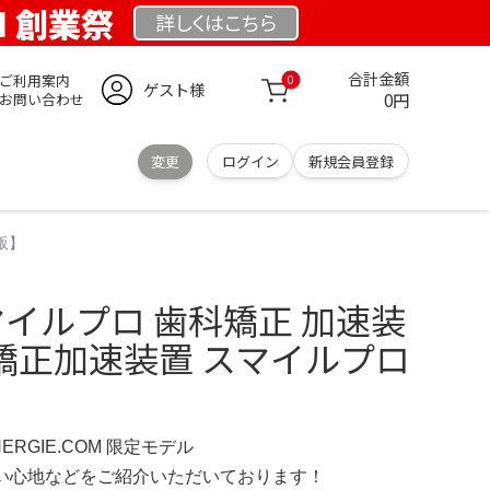
OM 創業祭
詳しくは
こちら
合計金額
ご利用案内
0
ゲスト様
0円
お問い合わせ
変更
ログイン
新規会員登録
通販】
o スマイルプロ 歯科矯正 加速装
Pro 矯正加速装置 スマイルプロ
NERGIE.COM 限定モデル
の使い心地などをご紹介いただいております！