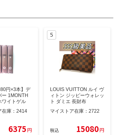
780円×3本】デ
LOUIS VUITTON ルイ ヴ
ー 1MONTH
ィトン ジッピーウォレッ
ホワイトゲル
ト ダミエ 長財布
ア在庫：
2414
マイストア在庫：
2722
6375
15080
円
円
税込