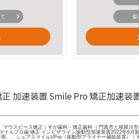
いて
受
る
科矯正 加速装置 Smile Pro 矯正
式通販】。マウスピース矯正｜すが歯科・矯正歯科 ｜門真市と寝屋
roスマイルプロ歯 矯正 インビザライン振動型加速装置2022年
ライン等用。。シュアスマイルVPro（振動型アライナー補助装置）｜