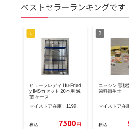
ベストセラーランキングです
ヒューフレディ Hu-Fried
ニッシン 顎模
y IMSカセット 20本用 滅
歯科衛生士
菌 ケース
マイストア在庫：
1199
マイストア在
7500
円
税込
税込