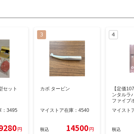
型セット
カボ タービン
【定価10
ンタルラバ
ファイブ
庫：
3495
マイストア在庫：
4540
マイスト
9280
14500
円
円
税込
税込