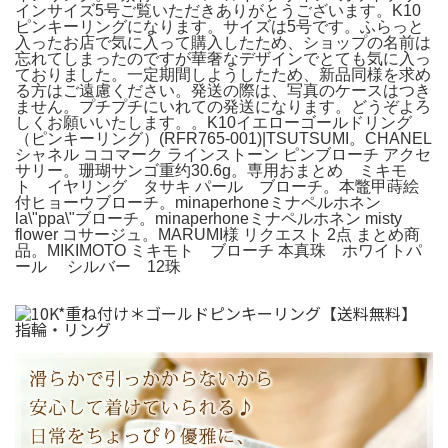
インサイズ5号ご覧いただきありがとうございます。K10
ピンキーリングになります。サイズは5号です。ふらっと
入ったお店で気に入って購入したため、ショップの名前は
忘れてしまったのですが華奢なデザインでとても気に入っ
ておりました。一定期間しようしたため、新品同様を求め
る方はご遠慮ください。発送の際は、写真のケースはつき
ません。プチプチにいれての発送になります。どうぞよろ
しくお願いいたします。。K10イエローゴールドリング
（ピンキーリング）(RFR765-001)|TSUTSUMI。CHANEL
シャネル ココマーク ラインストーン ピンブローチ アクセ
サリー。珊瑚サンゴ重约30.6g。専用おまとめ ミキモ
ト イヤリング タサキ パール ブローチ。本鼈甲蒔絵
付ヒョーウブローチ。minaperhoneミナペルホネン
la\"ppa\"ブローチ。minaperhoneミナペルホネン misty
flower コサージュ。MARUMI様 リクエスト 2点 まとめ商
品。MIKIMOTO ミキモト ブローチ 本真珠 ホワイトパ
ール シルバー 12珠