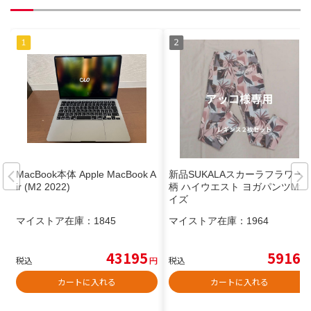
MacBook本体 Apple MacBook A
新品SUKALAスカーラフラワー
ir (M2 2022)
柄 ハイウエスト ヨガパンツMサ
イズ
マイストア在庫：
1845
マイストア在庫：
1964
43195
5916
税込
円
税込
円
カートに入れる
カートに入れる