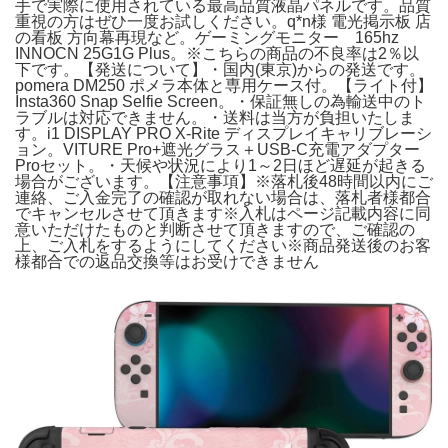
手で実際に使用されている最高品質液晶パネルです。品質
重視の方はぜひ一度お試しください。q*n様 電光掲示板 店
の看板 方向幕再現など。ゲーミングモニター 165hz
INNOCN 25G1G Plus。※こちらの商品の不良率は2％以
下です。【発送について】・国内(東京)からの発送です。
pomera DM250 ポメラ本体と専用ケース付。【ライト付】
Insta360 Snap Selfie Screen。・保証無しの為輸送中のト
ラブルは対応できません。・送料は当方が負担いたしま
す。i1 DISPLAY PRO X-Rite ディスプレイキャリブレーシ
ョン。VITURE Pro+遮光グラス＋USB-C充電アダプター
Proセット。・天候や状況により1～2日ほど遅延が起きる
場合がございます。【注意事項】※落札後48時間以内にご
連絡、ご入金完了の確認が取れない場合は、落札者様都合
でキャンセルさせて頂きます※入札はページ記載内容に同
意いただけたものと判断させて頂きますので、ご確認の
上、ご入札をするようにしてください※商品発送後のお客
様都合での返品交換等はお受けできません