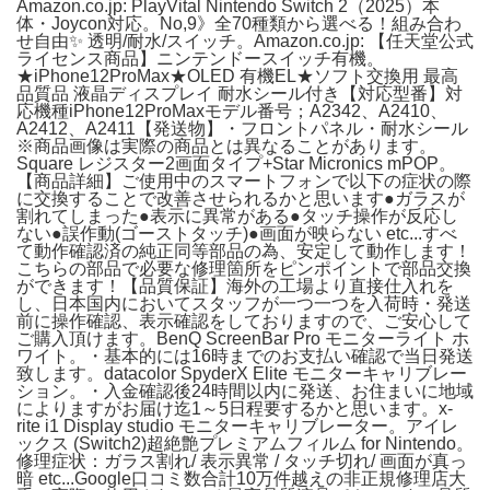
Amazon.co.jp: PlayVital Nintendo Switch 2（2025）本
体・Joycon対応。No,9》全70種類から選べる！組み合わ
せ自由✨ 透明/耐水/スイッチ。Amazon.co.jp: 【任天堂公式
ライセンス商品】ニンテンドースイッチ有機。
★iPhone12ProMax★OLED 有機EL★ソフト交換用 最高
品質品 液晶ディスプレイ 耐水シール付き【対応型番】対
応機種iPhone12ProMaxモデル番号；A2342、A2410、
A2412、A2411【発送物】・フロントパネル・耐水シール
※商品画像は実際の商品とは異なることがあります。
Square レジスター2画面タイプ+Star Micronics mPOP。
【商品詳細】ご使用中のスマートフォンで以下の症状の際
に交換することで改善させられるかと思います●ガラスが
割れてしまった●表示に異常がある●タッチ操作が反応し
ない●誤作動(ゴーストタッチ)●画面が映らない etc...すべ
て動作確認済の純正同等部品の為、安定して動作します！
こちらの部品で必要な修理箇所をピンポイントで部品交換
ができます！【品質保証】海外の工場より直接仕入れを
し、日本国内においてスタッフが一つ一つを入荷時・発送
前に操作確認、表示確認をしておりますので、ご安心して
ご購入頂けます。BenQ ScreenBar Pro モニターライト ホ
ワイト。・基本的には16時までのお支払い確認で当日発送
致します。datacolor SpyderX Elite モニターキャリブレー
ション。・入金確認後24時間以内に発送、お住まいに地域
によりますがお届け迄1～5日程要するかと思います。x-
rite i1 Display studio モニターキャリブレーター。アイレ
ックス (Switch2)超絶艶プレミアムフィルム for Nintendo。
修理症状：ガラス割れ/ 表示異常 / タッチ切れ/ 画面が真っ
暗 etc...Google口コミ数合計10万件越えの非正規修理店大