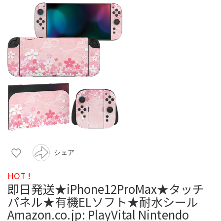
シェア
HOT !
即日発送★iPhone12ProMax★タッチ
パネル★有機ELソフト★耐水シール
Amazon.co.jp: PlayVital Nintendo