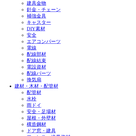
建具金物
針金・チェーン
補強金具
キャスター
DIY素材
安全
エアコンパーツ
電線
配線部材
配線結束
電設資材
配線パーツ
換気扇
建材・木材・配管材
配管材
水栓
雨ドイ
安全・足場材
屋根・外壁材
構造鋼材
ドア窓・建具