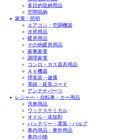
多目的収納用品
空間収納
家電・照明
エアコン・空調機器
冷房用品
暖房用品
その他暖房用品
家事家電
調理家電
コンロ・ガス器具用品
ＡＶ機器
理美容・健康
電線・延長コード
アンテナパーツ
レジャー・自転車・カー用品
洗車用品
ワックスケミカル
オイル・添加剤
バッテリー・電装・バルブ
車内用品・車外用品
車内小物