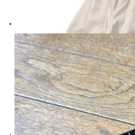
新品 モンキー125 JB05 新車外
し 未走行 値引き不可❌
マイストア在庫：
4550
税込
7539
円