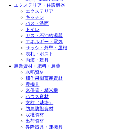
エクステリア・住設機器
エクステリア
キッチン
バス・洗面
トイレ
ガス・石油給湯器
エネルギー・電気
サッシ・外壁・屋根
表札・ポスト
内装・建具
農業資材・肥料・農薬
水稲資材
畑作果樹畜産資材
農機具
米保管・精米機
ハウス資材
支柱（栽培）
防鳥防獣資材
収穫資材
出荷資材
昇降器具・運搬具