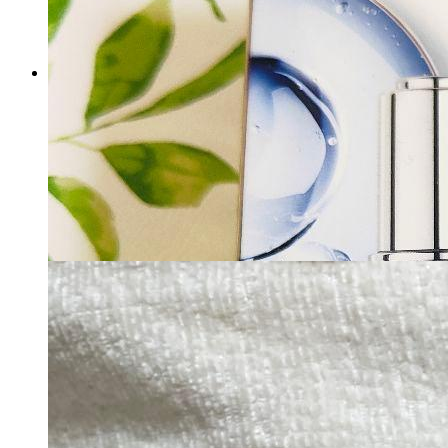
⭐️プロリスト チェルラーホワ
イトブライトセラム30ml１本
マイストア在庫：
2307
税込
6825
円
カートに入れる