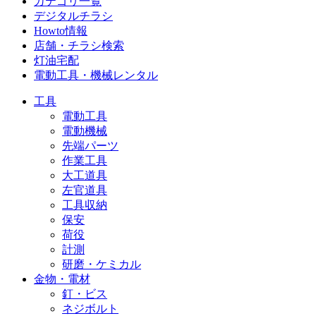
カテゴリ一覧
デジタルチラシ
Howto情報
店舗・チラシ検索
灯油宅配
電動工具・機械レンタル
工具
電動工具
電動機械
先端パーツ
作業工具
大工道具
左官道具
工具収納
保安
荷役
計測
研磨・ケミカル
金物・電材
釘・ビス
ネジボルト