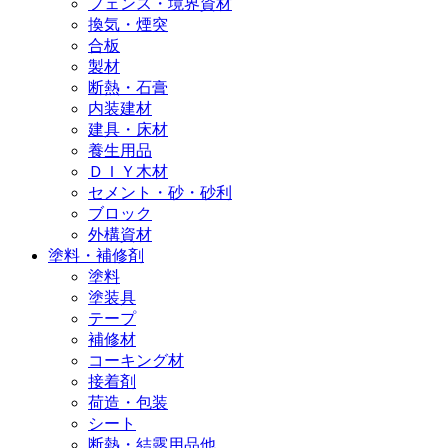
フェンス・境界資材
換気・煙突
合板
製材
断熱・石膏
内装建材
建具・床材
養生用品
ＤＩＹ木材
セメント・砂・砂利
ブロック
外構資材
塗料・補修剤
塗料
塗装具
テープ
補修材
コーキング材
接着剤
荷造・包装
シート
断熱・結露用品他