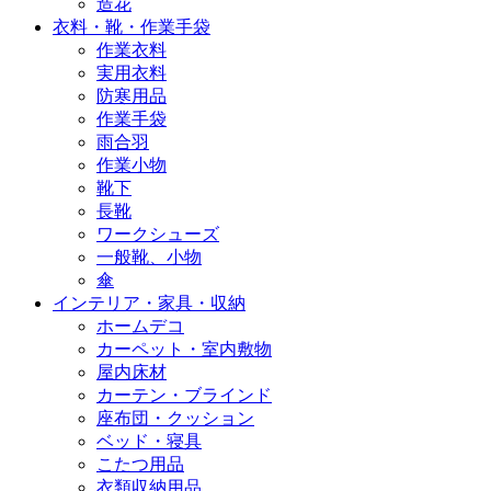
造花
衣料・靴・作業手袋
作業衣料
実用衣料
防寒用品
作業手袋
雨合羽
作業小物
靴下
長靴
ワークシューズ
一般靴、小物
傘
インテリア・家具・収納
ホームデコ
カーペット・室内敷物
屋内床材
カーテン・ブラインド
座布団・クッション
ベッド・寝具
こたつ用品
衣類収納用品