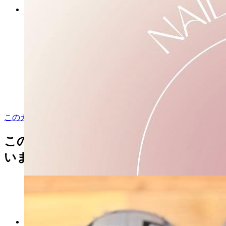
ランコム ジェニフィック アル
ティメ セラム デュオ 100ml×2
マイストア在庫：
2801
税込
16819
円
カートに入れる
このカテゴリをもっと見る
この商品を見た人はこんな商品も見て
います