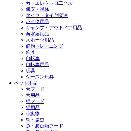
カーエレクトロ二クス
保安・補修
タイヤ・タイヤ関連
バイク用品
キャンプ・アウトドア用品
海水浴用品
スポーツ用品
健康トレーニング
釣具
自転車
自転車用品
玩具
シーズン玩具
ペット用品
犬フード
犬用品
猫フード
猫用品
小動物
鳥・昆虫
魚・爬虫類フード