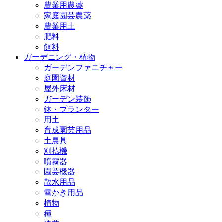
農業用農薬
家庭園芸農薬
農業用土
肥料
飼料
ガーデニング・植物
ガーデンファニチャー
庭園資材
屋外床材
ガーデン装飾
鉢・プランター
用土
育成園芸用品
土農具
刈払機
噴霧器
園芸機器
散水用品
雪かき用品
植物
種