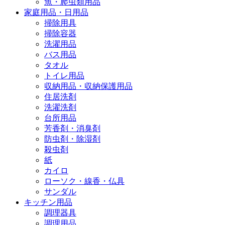
魚・爬虫類用品
家庭用品・日用品
掃除用具
掃除容器
洗濯用品
バス用品
タオル
トイレ用品
収納用品・収納保護用品
住居洗剤
洗濯洗剤
台所用品
芳香剤・消臭剤
防虫剤・除湿剤
殺虫剤
紙
カイロ
ローソク・線香・仏具
サンダル
キッチン用品
調理器具
調理用品