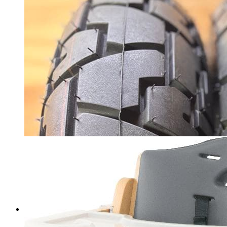
ジバンシイ スカルプチュラル
セラム
マイストア在庫：
3777
税込
6750
円
カートに入れる
ネイルチップオーダー rica様