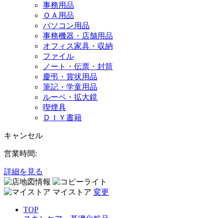
事務用品
ＯＡ用品
パソコン用品
事務機器・店舗用品
オフィス家具・収納
ファイル
ノート・伝票・封筒
慶弔・賞状用品
筆記・学童用品
ルーペ・拡大鏡
喫煙具
ＤＩＹ書籍
キャンセル
営業時間:
詳細を見る
マイストア
変更
TOP