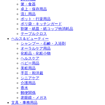
箸・食器
卓上・保存用品
流し用品
ポット・行楽用品
ポリ袋・キッチンガード
割箸・紙皿・紙コップ他消耗品
テーブルクロス
ヘルス＆ビューティー
シャンプー・石鹸・入浴剤
オーラルケア用品
化粧品・化粧小物
ヘルスケア
ベビー用品
美粧用品
手芸・和洋裁
シニアケア
介護用品
香水
郵便関係
老眼鏡・メガネ
文具・事務用品