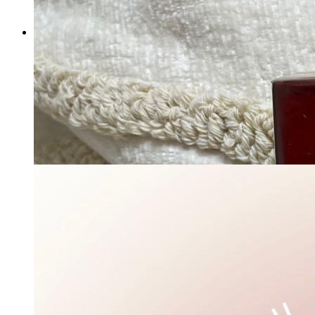
Mediplus Mediplas Gel 180g 美容
液 3本set
マイストア在庫：
4344
税込
6380
円
カートに入れる