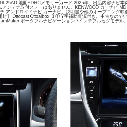
-SDL25AD 地図SDHCメモリーカード 2025年。出品内容ナ
テナ取付ステーはありません。KENWOOD カーナビ MDB 
1インチ アンドロイドナビ カーナビ。説明書や他のオープニン
ttocast Ottoaibox i3 ① Y字補助電源付き。中
mMaker ポータブルナビゲーション 7インチフルセグモデル