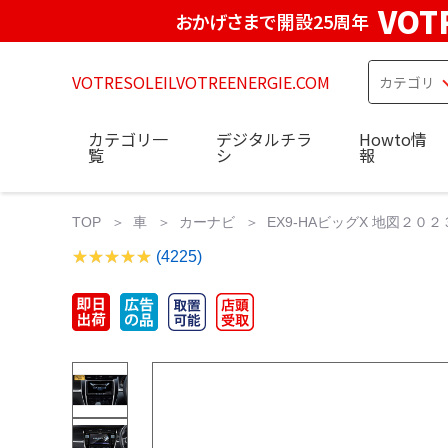
VOT
おかげさまで開設25周年
VOTRESOLEILVOTREENERGIE.COM
カテゴリ一
デジタルチラ
Howto情
覧
シ
報
TOP
車
カーナビ
EX9-HAビッグX 地図２０２
(4225)