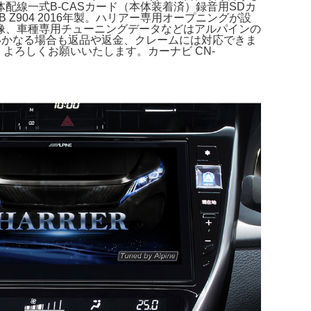
ビ本体配線一式B-CASカード（本体装着済）録音用SDカ
Z904 2016年製。ハリアー専用オープニングが設
グ映像、車種専用チューニングデータなどはアルパインの
古なのでいかなる場合も返品や返金、クレームには対応できま
。よろしくお願いいたします。カーナビ CN-