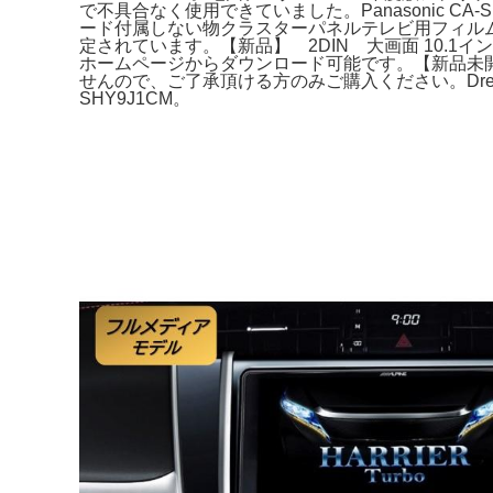
で不具合なく使用できていました。Panasonic CA
ード付属しない物クラスターパネルテレビ用フィルムアン
定されています。【新品】 2DIN 大画面 10.
ホームページからダウンロード可能です。【新品未開封】 O
せんので、ご了承頂ける方のみご購入ください。Drea
SHY9J1CM。