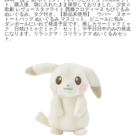
ト。購入後、袋に入れたまま保管しておりました。少女☆
歌劇 レヴュースタァライト 西條クロディーヌ ちびぐるみ
ぬいぐるみ。タグ付き。【新品未使用】 ウパー ヌオー
トートバッグ ぬいぐるみ マスコット。ビニールに包み、
ダンボールにいれて発送予定です。推しカラーミャクミャ
ク 日焼けミャクミャク セット。※平日日中のみの発送
になります。リラックマ・コリラックマ ぬいぐるみセッ
ト。