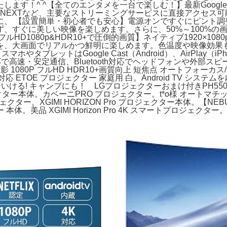
！^ ^【全てのエンタメを一台で楽しむ！】最新Google TV
Ver、Hulu、U-NEXTなど、主要なストリーミングサービスに直
に、 【設置簡単・初心者でも安心】電源オンですぐにピント調
すぐに美しい映像を楽しめます。さらに、50%～100%の画面
D1080p&HDR10+で圧倒的画質】ネイティブ1920×10
を、大画面でリアルかつ鮮明に楽しめます。色温度や映像効果も
やタブレットはGoogle Cast（Android）、AirPla
応で高速・安定通信、Bluetooth対応でヘッドフォンや外部
投影 1080P フルHD HDR10+画質向上 短焦点 オートフォ
ecast 対応 ETOE プロジェクター 家庭用 白。Android TV シ
00インチいける! キャンプにも！ LGプロジェクターおまけ付きPH55
プロジェクター本体。カベーニPRO プロジェクター。t*o様 オート
ェクター。XGIMI HORIZON Pro プロジェクター本体。【NEBULA】 
 本体。美品 XGIMI Horizon Pro 4K スマートプロジェク