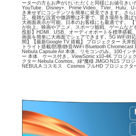
ーターの方もお声がけいただくと同様にお値引きいたします
YouTube、Disney+、Prime Video、T
き来せずにコンテンツを簡単に発見できます。さら
正。複雑な設置や微調整は不要で、置き場所を選ばず、
大画面表示が可能。日本のお客様にも最適です。 【フルH
が向上。映画やアニメ、スポーツ観戦、ゲームなど
投影】HDMI、USB、オーディオポートを標準搭載。スマホ
画面を簡単に大画面でシェアできます。5G WiFi対
間】【最新Google TV 搭載】 プロジェクター 天井
トライト搭載/防塵/静音/WiFi Bluetooth Chrom
Nebula Capsule Air 本体、リモコンのみ。1
ー 本体 ケース付き。ViewSonic x10-4K 
クター Nebula Cosmos。緑*魔様 JMGO N1S プロジ
NEBULA コスモス Cosmos フルHD プロジェクター