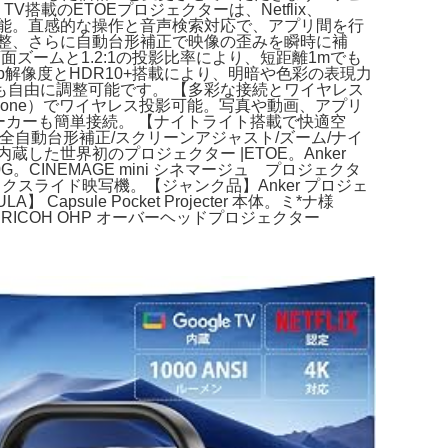
搭載のETOEプロジェクターは、Netflix、
接アクセス可能。直感的な操作と音声検索対応で、アプリ間を行
整、さらに自動台形補正で映像の歪みを瞬時に補
ズームと1.2:1の投影比率により、短距離1mでも
80p解像度とHDR10+搭載により、明暗や色彩の表現力
自由に調整可能です。 【多彩な接続とワイヤレス
y（iPhone）でワイヤレス投影可能。写真や動画、アプリ
スピーカーも簡単接続。 【ナイトライト搭載で快適空
ーカス/全自動台形補正/スクリーンアジャスト/ズーム/ナイ
ステムを内蔵した世界初のプロジェクター |ETOE。Anker
0G。CINEMAGE mini シネマージュ プロジェクタ
マチックスライド映写機。【ジャンク品】Anker プロジェ
Capsule Pocket Projecter 本体。ミ*ナ様
ター。RICOH OHP オーバーヘッドプロジェクター