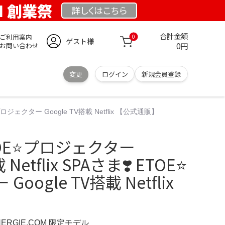
OM 創業祭
詳しくは
こちら
合計金額
ご利用案内
0
ゲスト様
0円
お問い合わせ
変更
ログイン
新規会員登録
⭐️プロジェクター Google TV搭載 Netflix 【公式通販】
TOE⭐️プロジェクター
Netflix SPAさま❣️ ETOE⭐️
ogle TV搭載 Netflix
NERGIE.COM 限定モデル