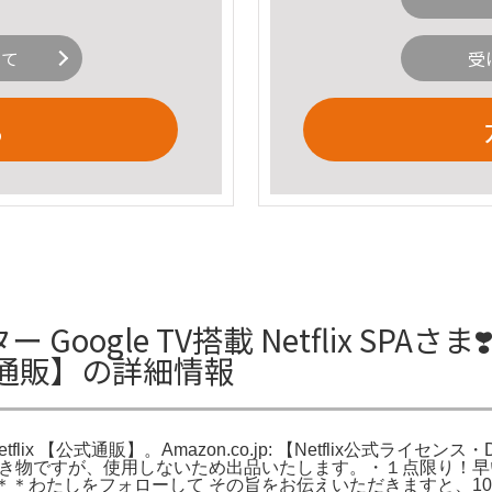
いて
受
る
 Google TV搭載 Netflix SPAさ
 【公式通販】の詳細情報
Netflix 【公式通販】。Amazon.co.jp: 【Netflix公式ラ
ス 【公式。頂き物ですが、使用しないため出品いたします。・１点限
フ！ ＊＊わたしをフォローして その旨をお伝えいただきますと、1