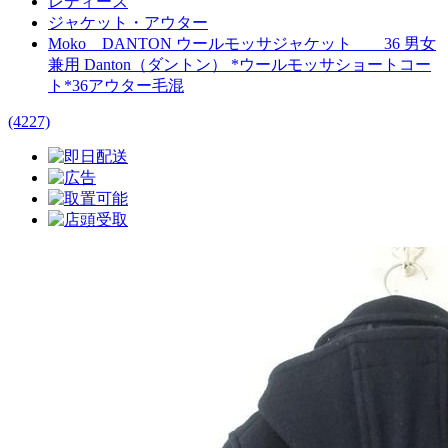
レディース
ジャケット・アウター
Moko DANTON ウールモッサジャケット 36 男女
兼用 Danton（ダントン） *ウールモッサショートコー
ト*36アウター毛混
(4227)