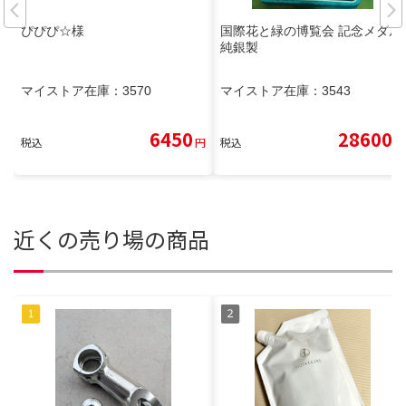
ぴぴぴ☆様
国際花と緑の博覧会 記念メダル
純銀製
マイストア在庫：
3570
マイストア在庫：
3543
6450
28600
税込
円
税込
円
近くの売り場の商品