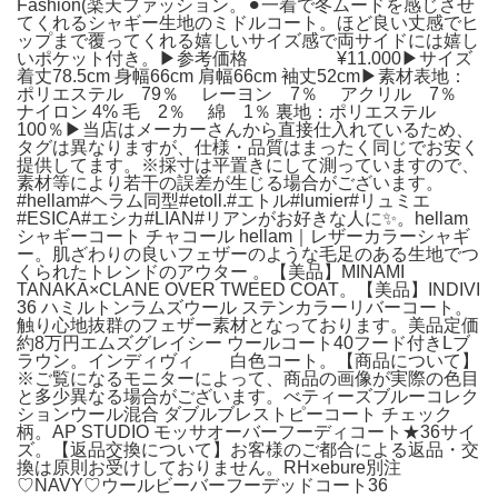
Fashion(楽天ファッション。⚫︎一着で冬ムードを感じさせ
てくれるシャギー生地のミドルコート。ほど良い丈感でヒ
ップまで覆ってくれる嬉しいサイズ感で両サイドには嬉し
いポケット付き。▶︎参考価格 ¥11.000▶︎サイズ
着丈78.5cm 身幅66cm 肩幅66cm 袖丈52cm▶︎素材表地：
ポリエステル 79％ レーヨン 7％ アクリル 7％
ナイロン 4% 毛 2％ 綿 1％ 裏地：ポリエステル
100％▶︎当店はメーカーさんから直接仕入れているため、
タグは異なりますが、仕様・品質はまったく同じでお安く
提供してます。※採寸は平置きにして測っていますので、
素材等により若干の誤差が生じる場合がございます。
#hellam#ヘラム同型#etoll.#エトル#lumier#リュミエ
#ESICA#エシカ#LIAN#リアンがお好きな人に✨。hellam
シャギーコート チャコール hellam｜レザーカラーシャギ
ー。肌ざわりの良いフェザーのような毛足のある生地でつ
くられたトレンドのアウター 。【美品】MINAMI
TANAKA×CLANE OVER TWEED COAT。【美品】INDIVI
36 ハミルトンラムズウール ステンカラーリバーコート。
触り心地抜群のフェザー素材となっております。美品定価
約8万円エムズグレイシー ウールコート40フード付きLブ
ラウン。インディヴィ 白色コート。【商品について】
※ご覧になるモニターによって、商品の画像が実際の色目
と多少異なる場合がございます。べティーズブルーコレク
ションウール混合 ダブルブレストピーコート チェック
柄。AP STUDIO モッサオーバーフーディコート★36サイ
ズ。【返品交換について】お客様のご都合による返品・交
換は原則お受けしておりません。RH×ebure別注
♡NAVY♡ウールビーバーフーデッドコート36