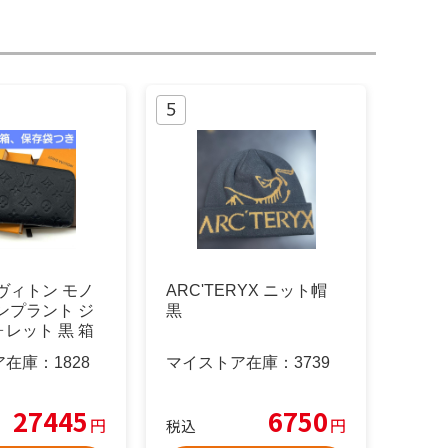
ヴィトン モノ
ARC'TERYX ニット帽
ンプラント ジ
黒
レット 黒 箱
ア在庫：
1828
マイストア在庫：
3739
27445
6750
円
円
税込