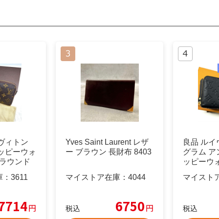
ヴィトン
Yves Saint Laurent レザ
良品 ルイ
ッピーウォ
ー ブラウン 長財布 8403
グラム ア
 ラウンド
ッピーウォ
財布
庫：
3611
マイストア在庫：
4044
マイスト
7714
6750
円
円
税込
税込