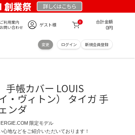
OM 創業祭
詳しくは
こちら
合計金額
ご利用案内
0
ゲスト様
0円
お問い合わせ
変更
ログイン
新規会員登録
手帳カバー LOUIS
（ルイ・ヴィトン） タイガ 手
ジェンダ
NERGIE.COM 限定モデル
の使い心地などをご紹介いただいております！