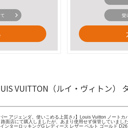
いて
受
る
IS VUITTON（ルイ・ヴィトン）
アジェンダ。使いこめる上質さ♪】Louis Vuitton ノートカバー (L
帳。路面店にて購入しましたが、あまり使用せず保管していました。2022
インターロッキングG レディース レザー ベルト ゴールド D26