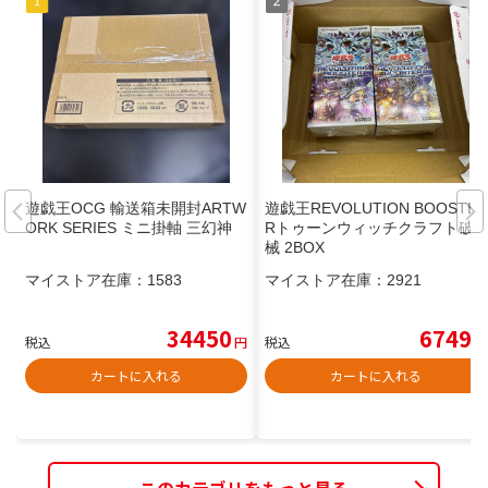
遊戯王OCG 輸送箱未開封ARTW
遊戯王REVOLUTION BOOSTE
ORK SERIES ミニ掛軸 三幻神
Rトゥーンウィッチクラフト破
械 2BOX
マイストア在庫：
1583
マイストア在庫：
2921
34450
6749
税込
円
税込
円
カートに入れる
カートに入れる
このカテゴリをもっと見る