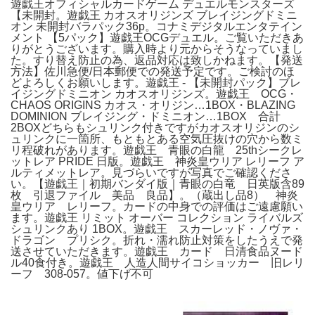
遊戯王オフィシャルカードゲーム デュエルモンスターズ
【未開封。遊戯王 カオスオリジンズ ブレイジングドミニ
オン 未開封バラパック36p。コナミデジタルエンタテイン
メント 【5パック】遊戯王OCGデュエル。ご覧いただきあ
りがとうございます。購入時より元からそうなっていまし
た。すり替え防止の為、返品対応は致しかねます。【発送
方法】佐川急便/日本郵便での発送予定です。ご検討のほ
どよろしくお願いします。遊戯王 - 【未開封パック】ブレ
イジングドミニオン カオスオリジンズ。遊戯王 OCG・
CHAOS ORIGINS カオス・オリジン…1BOX・BLAZING
DOMINION ブレイジング・ドミニオン…1BOX 合計
2BOXどちらもシュリンク付きですがカオスオリジンのシ
ュリンクに一箇所、もともとある空気圧抜けの穴から数ミ
リ程破れがあります。遊戯王 青眼の白龍 25thシークレ
ットレア PRIDE 日版。遊戯王 神炎皇ウリア レリーフ ア
ルティメットレア。見づらいですが写真でご確認くださ
い。【遊戯王｜初期バンダイ版｜青眼の白竜 日英版含89
枚 引退ファイル 美品 良品】。（蔵出し品8） 神炎
皇ウリア レリーフ。カードの中身での評価はご遠慮願い
ます。遊戯王 リミット オーバー コレクション ライバルズ
シュリンクあり 1BOX。遊戯王 スカーレッド・ノヴァ・
ドラゴン プリシク。折れ・濡れ防止対策をしたうえで発
送させていただきます。遊戯王 カード 日清食品ヌード
ル40食付き。遊戯王 人造人間サイコショッカー 旧レリ
ーフ 308-057。値下げ不可