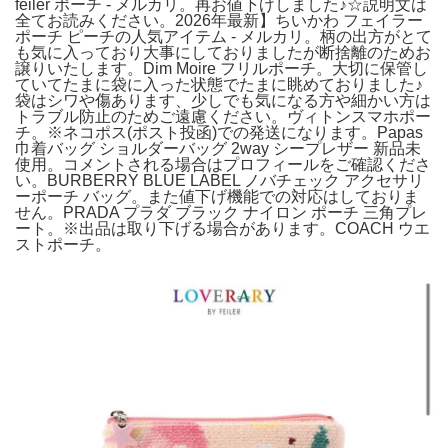
feiler ポーチ - メルカリ。再お値下げしました♪☆説明文は
全てお読みください。2026年最新】ちいかわ フェイラー
ポーチ ピーチの人気アイテム - メルカリ。柄の出方がとて
も気に入っており大事にしておりましたが断捨離のためお
譲りいたします。Dim Moire フリルポーチ。大切に保管し
ていてたまに袋に入った状態でたまに眺めておりました♪
袋はシワや傷あります、少しでも気になる方や細かい方は
トラブル防止のためご遠慮ください。ヴィトンスマホポー
チ。※ネコポス(ポスト投函)での発送になります。Papas
巾着バッグ ショルダーバッグ 2way シープレザー 新品未
使用。コメントされる場合はプロフィールをご確認くださ
い。BURBERRY BLUE LABEL ノバチェック アクセサリ
ーポーチ バッグ。また値下げ機能での対応はしておりま
せん。PRADA プラダ ブラック ナイロン ポーチ 三角プレ
ート。※出品は取り下げる場合があります。COACH ウエ
ストポーチ。