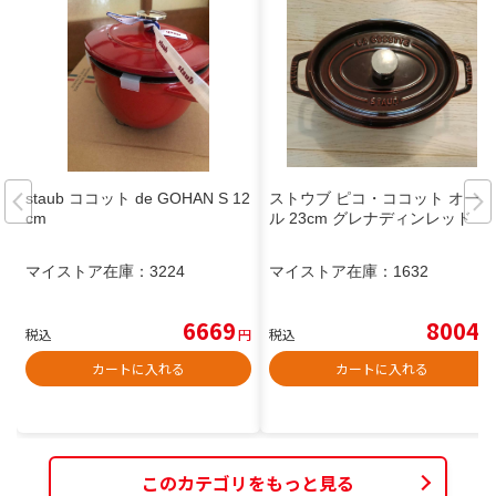
staub ココット de GOHAN S 12
ストウブ ピコ・ココット オーバ
cm
ル 23cm グレナディンレッド
マイストア在庫：
3224
マイストア在庫：
1632
6669
8004
税込
円
税込
円
カートに入れる
カートに入れる
このカテゴリをもっと見る