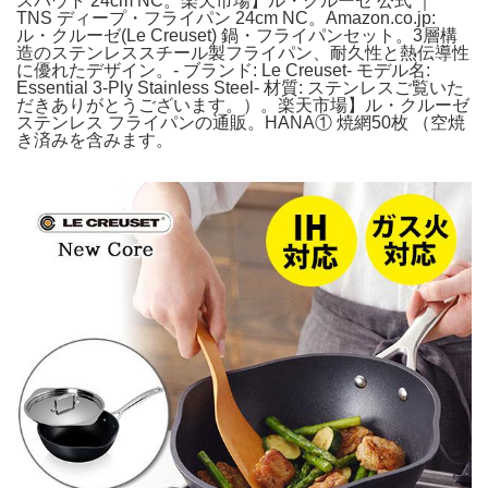
スパウト 24cm NC。楽天市場】ル・クルーゼ 公式 ｜
TNS ディープ・フライパン 24cm NC。Amazon.co.jp:
ル・クルーゼ(Le Creuset) 鍋・フライパンセット。3層構
造のステンレススチール製フライパン、耐久性と熱伝導性
に優れたデザイン。- ブランド: Le Creuset- モデル名:
Essential 3-Ply Stainless Steel- 材質: ステンレスご覧いた
だきありがとうございます。）。楽天市場】ル・クルーゼ
ステンレス フライパンの通販。HANA① 焼網50枚 （空焼
き済みを含みます。