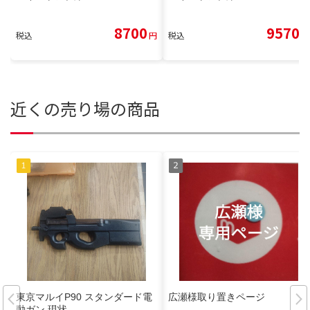
8700
9570
税込
円
税込
円
近くの売り場の商品
東京マルイP90 スタンダード電
広瀬様取り置きページ
動ガン 現状