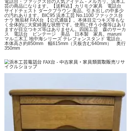
電話台・ファックス台の人気アイテム - メルカリ。浜本工
芸の商品になります。【送料込】カリモク家具 電話台
サイドチェスト ダークブラウン 美品。引き出しの中多少
の汚れあります。BIC95 浜本工芸 No.1100 ファックス台
ナラ 無垢材 FAX台 【公式通販】。本体目立つキズ等もな
く全体的に大変綺麗な状態です。使用に伴う小傷等はあり
ますが目立つキズ等はありません。四国工芸 森のサーカ
ス 電話台 ビンテージ 美品 日本製 家具。maruni
マルニ木工 地中海シリーズ テレフォンスタンド 電話台。
本体高さ約850mm 幅615mm（天板含む640mm） 奥行
350mm