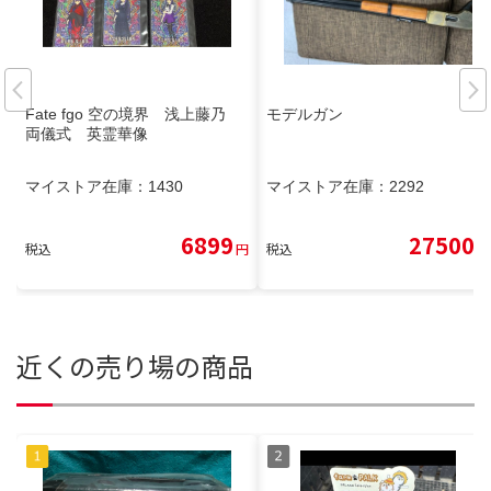
Fate fgo 空の境界 浅上藤乃
モデルガン
両儀式 英霊華像
マイストア在庫：
1430
マイストア在庫：
2292
6899
27500
税込
円
税込
円
近くの売り場の商品