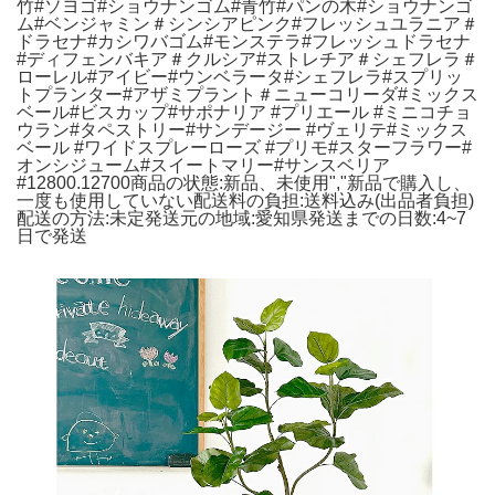
竹#ソヨゴ#ショウナンゴム#青竹#パンの木#ショウナンゴ
ム#ベンジャミン＃シンシアピンク#フレッシュユラニア＃
ドラセナ#カシワバゴム#モンステラ#フレッシュドラセナ
#ディフェンバキア＃クルシア#ストレチア＃シェフレラ＃
ローレル#アイビー#ウンベラータ#シェフレラ#スプリッ
トプランター#アザミプラント＃ニューコリーダ#ミックス
ベール#ビスカップ#サポナリア #プリエール #ミニコチョ
ウラン#タペストリー#サンデージー #ヴェリテ#ミックス
ベール #ワイドスプレーローズ #プリモ#スターフラワー#
オンシジューム#スイートマリー#サンスベリア
#12800.12700
商品の状態:
新品、未使用","新品で購入し、
一度も使用していない
配送料の負担:
送料込み(出品者負担)
配送の方法:
未定
発送元の地域:
愛知県
発送までの日数:
4~7
日で発送