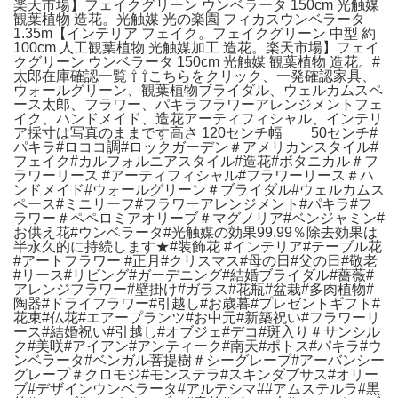
楽天市場】フェイクグリーン ウンベラータ 150cm 光触媒
観葉植物 造花。光触媒 光の楽園 フィカスウンベラータ
1.35m【インテリア フェイク。フェイクグリーン 中型 約
100cm 人工観葉植物 光触媒加工 造花。楽天市場】フェイ
クグリーン ウンベラータ 150cm 光触媒 観葉植物 造花。#
太郎在庫確認一覧 ⇧ ⇧こちらをクリック、一発確認家具、
ウォールグリーン、観葉植物ブライダル、ウェルカムスペ
ース太郎、フラワー、パキラフラワーアレンジメントフェ
イク、ハンドメイド、造花アーティフィシャル、インテリ
ア採寸は写真のままです高さ 120センチ幅 50センチ#
パキラ#ロココ調#ロックガーデン＃アメリカンスタイル#
フェイク#カルフォルニアスタイル#造花#ボタニカル＃フ
ラワーリース #アーティフィシャル#フラワーリース＃ハ
ンドメイド#ウォールグリーン＃ブライダル#ウェルカムス
ペース#ミニリーフ#フラワーアレンジメント#パキラ#フ
ラワー＃ペペロミアオリーブ＃マグノリア#ベンジャミン#
お供え花#ウンベラータ#光触媒の効果99.99％除去効果は
半永久的に持続します★#装飾花 #インテリア#テーブル花
#アートフラワー #正月#クリスマス#母の日#父の日#敬老
#リース#リビング#ガーデニング#結婚ブライダル#薔薇#
アレンジフラワー#壁掛け#ガラス#花瓶#盆栽#多肉植物#
陶器#ドライフラワー#引越し#お歳暮#プレゼントギフト#
花束#仏花#エアープランツ#お中元#新築祝い#フラワーリ
ース#結婚祝い#引越し#オブジェ#デコ#斑入り＃サンシル
ク#美咲#アイアン#アンティーク#南天#ポトス#パキラ#ウ
ンベラータ#ベンガル菩提樹＃シーグレープ#アーバンシー
グレープ＃クロモジ#モンステラ#スキンダブサス#オリー
ブ#デザインウンベラータ#アルテシマ##アムステルラ#黒