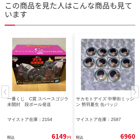
この商品を見た人はこんな商品も見て
います
一番くじ C賞 スペースゴジラ
サカモトデイズ 中華街ミッショ
未開封 段ボール発送
ン 勢羽夏生 缶バッジ
マイストア在庫：
2154
マイストア在庫：
2587
6149
6960
税込
円
税込
円