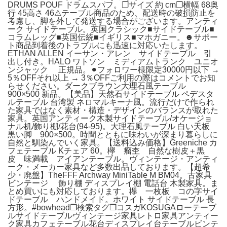
DRUMS POUF ドラムスパフ。❐サイズ 約 cm❐横幅 68奥
行 45高さ 46⚠テーブル商品のため、配送時の破損防止を
考慮し、脚を外して発送する場合がございます。アンティ
ーク サイドテーブル。英国クラシック■サイドテーブル■
コラムレッグ■英国伝統■イギリス■マホガニー。☻サポー
ト商品到着後のトラブルにも迅速に対応いたします。
ETHAN ALLEN イーサン・アレン サイドテーブル 引
出し付き。HALO ワトソン ミディアムトランク ユニオ
ンジャック 正規品。⚫︎フォロワー様限定30000円以下 →
5％OFFそれ以上 → 3％OFFご利用の際はコメントでお知
らせください。ダークブラウン大理石風テーブル
900×500 新品。【美品】天然石サイドテーブル ペデスタ
ルテーブル 台湾製 ネロマルキーナ風。流行だけで作られ
た家具ではなく素材・構造・デザインのバランスが取れた
家具。英国アンティーク木製サイドテーブル/オケージョ
ナル机/飾り棚/花台(94-95)。大理石風テーブル 白い天板
黒い脚 900×500。時間とともに味わいが深まり暮らしに
自然と馴染んでいく家具。【送料込み価格】Greeniche カ
フェテーブル Kチェア 60。欅 瘤杢 自然な樹皮＋黒
皮 味満載 アイアンテーブル。ヴィンテージ・アンティ
ーク・メーカー家具など多数出品しております。【超希
少・廃盤】TheFFF Archway MiniTable M BM04。古家具
ビンテージ 飾り棚 ディスプレイ棚 電話台 木製家具。ま
とめ買いにも対応しております。欅 一枚板 コの字サイ
ドテーブル ハンドメイド。ホワイト サイドテーブル 長
方形。#bowhead❐検索タグ❐コスガKOSUGAローテーブ
ルサイドテーブルヴィンテージ家具レトロ家具アンティー
ク家具カフェテーブル花台ディスプレイ台テーブルビンテ