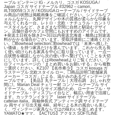
ーブル ビンテージ IG - メルカリ。コスガ KOSUGA /
Japan コスガ サイドテーブル #32962 – camori。
#LT00059コスガ / KOSUGAローテーブル / サイドテーブ
ル商品の状態は掲載画像をご確認ください。シンプルなフ
ォルムながら、丸脚デザインや木の質感が柔らかな印象を
与えてくれる一台。レトロ・北欧・ナチュラル・カントリ
ースタイルなど、さまざまな空間に自然と馴染むデザイ
ン。店舗什器やカフェ空間にもおすすめのアイテムです。
✈発送土日祝を除き2〜3日以内発送北海道・離島は別途送
料がかかる場合がございます。受取評価前にご連絡くださ
い。❐Bowhead selection❐Bowheadでは「未来へ残した
い価値」を持つ家具だけを選んでいます。これから先も長
く使い続けられる家具を中心に取り扱っています。一点一
点状態を確認しながら次の使い手へ繋げていくことを大切
にしています。詳しくは#bowheadよりご覧ください。プ
ロフィールページの「まとめ買いをお願いする」から複数
ご選択ください。KZ107 【名作希少】 コスガ kosuga ガ
ラステーブル 北欧スタイル ロー。❐商品説明❐老舗家具
メーカー「コスガ」による、温かみのあるヴィンテージテ
ーブルです。【美品】丸テーブル｜大理石調 おしゃれ空
間に!。Marian Deal チェリー材 コンソールテーブル サイ
ドテーブル。小ぶりなサイズ感のため、ローテーブル・サ
イドテーブル・ディスプレイ台など、幅広い用途で活躍し
ます。カッテランイタリア laser サイドテーブル
cattelan italia。両袖伸長式 アンティーク調 サイドテーブ
ル 両サイド引出天板 4杯。経年による木の風合いも美し
く、ヴィンテージ家具ならではの味わいを楽しめます。
YAMATO★ママ。【ACTUS】アクタス SOFTLINE