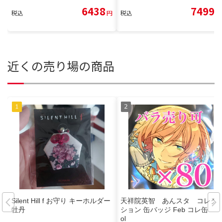
6438
7499
税込
円
税込
円
近くの売り場の商品
Silent Hill f お守り キーホルダー
天祥院英智 あんスタ コレク
牡丹
ション 缶バッジ Feb コレ缶 id
ol